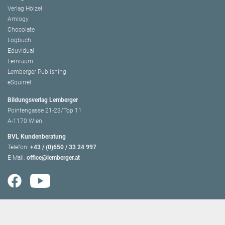
Verlag Hölzel
Amlogy
Chocolate
Logbuch
Eduvidual
Lernraum
Lemberger Publishing
eSquirrel
Bildungsverlag Lemberger
Pointengasse 21-23/Top 11
A-1170 Wien
BVL Kundenberatung
Telefon:
+43 / (0)650 / 33 24 997
E-Mail:
office@lemberger.at