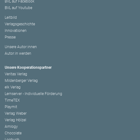
BVL auf Facebook
BVL auf Youtube
Leitbild
Verlagsgeschichte
Innovationen
Presse
Unsere Autor:innen
Autor:in werden
Unsere Kooperationspartner
Veritas Verlag
Mildenberger Verlag
elk Verlag
Lernserver - Individuelle Förderung
TimeTEX
Playmit
Verlag Weber
Verlag Hölzel
Amlogy
Chocolate
Logbuch