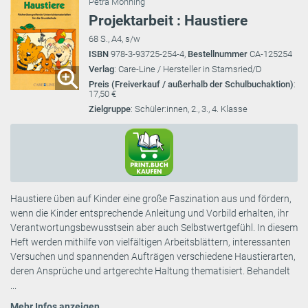
Petra Mönning
Projektarbeit : Haustiere
68 S., A4, s/w
ISBN
978-3-93725-254-4,
Bestellnummer
CA-125254
Verlag
: Care-Line / Hersteller in Stamsried/D
Preis (Freiverkauf / außerhalb der Schulbuchaktion)
:
17,50 €
Zielgruppe
: Schüler:innen, 2., 3., 4. Klasse
Haustiere üben auf Kinder eine große Faszination aus und fördern,
wenn die Kinder entsprechende Anleitung und Vorbild erhalten, ihr
Verantwortungsbewusstsein aber auch Selbstwertgefühl. In diesem
Heft werden mithilfe von vielfältigen Arbeitsblättern, interessanten
Versuchen und spannenden Aufträgen verschiedene Haustierarten,
deren Ansprüche und artgerechte Haltung thematisiert. Behandelt
...
Mehr Infos anzeigen