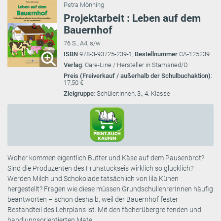
Petra Mönning
Projektarbeit : Leben auf dem
Bauernhof
76 S., A4, s/w
ISBN
978-3-93725-239-1,
Bestellnummer
CA-125239
Verlag
: Care-Line / Hersteller in Stamsried/D
Preis (Freiverkauf / außerhalb der Schulbuchaktion)
:
17,50 €
Zielgruppe
: Schüler:innen, 3., 4. Klasse
Woher kommen eigentlich Butter und Käse auf dem Pausenbrot?
Sind die Produzenten des Frühstückseis wirklich so glücklich?
Werden Milch und Schokolade tatsächlich von lila Kühen
hergestellt? Fragen wie diese müssen GrundschullehrerInnen häufig
beantworten – schon deshalb, weil der Bauernhof fester
Bestandteil des Lehrplans ist. Mit den fächerübergreifenden und
handlungsorientierten Mate ...