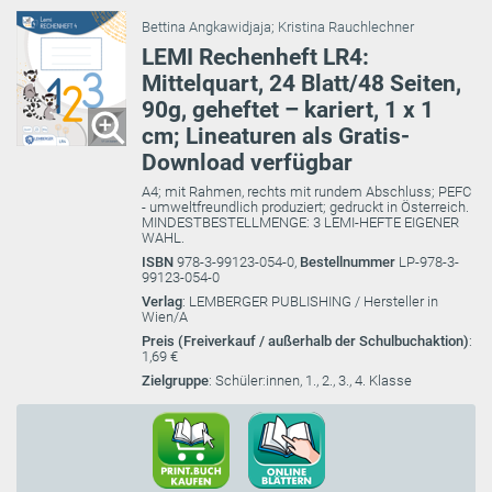
Bettina Angkawidjaja
;
Kristina Rauchlechner
LEMI Rechenheft LR4:
Mittelquart, 24 Blatt/48 Seiten,
90g, geheftet – kariert, 1 x 1
cm; Lineaturen als Gratis-
Download verfügbar
A4; mit Rahmen, rechts mit rundem Abschluss; PEFC
- umweltfreundlich produziert; gedruckt in Österreich.
MINDESTBESTELLMENGE: 3 LEMI-HEFTE EIGENER
WAHL.
ISBN
978-3-99123-054-0,
Bestellnummer
LP-978-3-
99123-054-0
Verlag
: LEMBERGER PUBLISHING / Hersteller in
Wien/A
Preis (Freiverkauf / außerhalb der Schulbuchaktion)
:
1,69 €
Zielgruppe
: Schüler:innen, 1., 2., 3., 4. Klasse