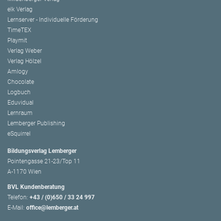
elk Verlag
Lernserver - Individuelle Förderung
TimeTEX
Playmit
Verlag Weber
Verlag Hölzel
Amlogy
Chocolate
Logbuch
Eduvidual
Lernraum
Lemberger Publishing
eSquirrel
Bildungsverlag Lemberger
Pointengasse 21-23/Top 11
A-1170 Wien
BVL Kundenberatung
Telefon:
+43 / (0)650 / 33 24 997
E-Mail:
office@lemberger.at