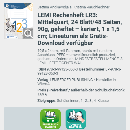
Bettina Angkawidjaja
;
Kristina Rauchlechner
LEMI Rechenheft LR3:
Mittelquart, 24 Blatt/48 Seiten,
90g, geheftet – kariert, 1 x 1,5
cm; Lineaturen als Gratis-
Download verfügbar
19,5 x 24 cm; mit Rahmen, rechts mit rundem
Abschluss; PEFC – umweltfreundlich produziert;
gedruckt in Österreich. MINDESTBESTELLMENGE: 3
LEMI-HEFTE EIGENER WAHL.
ISBN
978-3-99123-053-3,
Bestellnummer
LP-978-3-
99123-053-3
Verlag
: LEMBERGER PUBLISHING / Hersteller in
Wien/A
Preis (Freiverkauf / außerhalb der Schulbuchaktion)
:
1,69 €
Zielgruppe
: Schüler:innen, 1., 2., 3., 4. Klasse