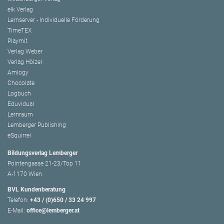
elk Verlag
Lernserver - Individuelle Förderung
TimeTEX
Playmit
Verlag Weber
Verlag Hölzel
Amlogy
Chocolate
Logbuch
Eduvidual
Lernraum
Lemberger Publishing
eSquirrel
Bildungsverlag Lemberger
Pointengasse 21-23/Top 11
A-1170 Wien
BVL Kundenberatung
Telefon:
+43 / (0)650 / 33 24 997
E-Mail:
office@lemberger.at