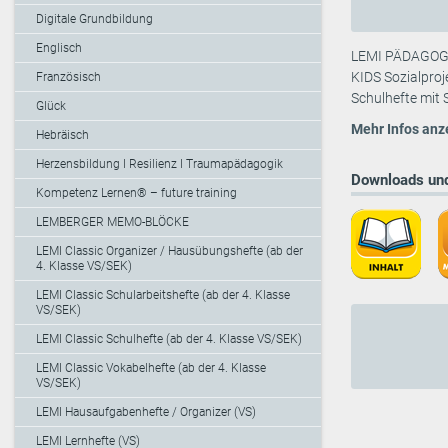
Digitale Grundbildung
Englisch
LEMI PÄDAGOGIK
KIDS Sozialproj
Französisch
Schulhefte mit 
Glück
Mehr Infos anz
Hebräisch
Herzensbildung I Resilienz I Traumapädagogik
Downloads und
Kompetenz Lernen® – future training
LEMBERGER MEMO-BLÖCKE
LEMI Classic Organizer / Hausübungshefte (ab der
4. Klasse VS/SEK)
LEMI Classic Schularbeitshefte (ab der 4. Klasse
VS/SEK)
LEMI Classic Schulhefte (ab der 4. Klasse VS/SEK)
LEMI Classic Vokabelhefte (ab der 4. Klasse
VS/SEK)
LEMI Hausaufgabenhefte / Organizer (VS)
LEMI Lernhefte (VS)