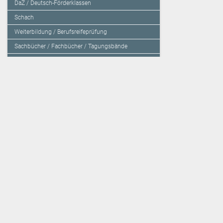
DaZ / Deutsch-Förderklassen
Schach
Weiterbildung / Berufsreifeprüfung
Sachbücher / Fachbücher / Tagungsbände
Herzensbildung / Resilienz / Traumapädagogik
Programmieren mit Kids
Deutschland – Grundschule
Deutschland – Gymnasium
Über den Verlag
Unsere Kooperati
Impressum, AGB und Lieferbestimmungen
Veritas Verlag
Kontakt
Mildenberger Verl
Kundenberatung (E-Mail)
elk Verlag
Auslieferung (Direktbestellung für den Buchhandel)
Lernserver - Indiv
Datenschutzerklärung
TimeTEX
Playmit
Lemberger Blog
Verlag Weber
BVL auf Facebook
Verlag Hölzel