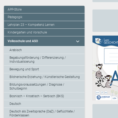
APP-Store
Pädagogik
Lehrplan 23 – Kompetenz Lernen
Kindergarten und Vorschule
expand_more
Volksschule und ASO
Arabisch
Begabungsförderung / Differenzierung /
Individualisierung
Bewegung und Sport
Bildnerische Erziehung / Künstlerische Gestaltung
Bildungsvoraussetzungen / Diagnose /
Schulbeginn
Bosnisch – Kroatisch – Serbisch (BKS)
Deutsch
Deutsch als Zweitsprache (DaZ) / Geflüchtete /
Förderklassen