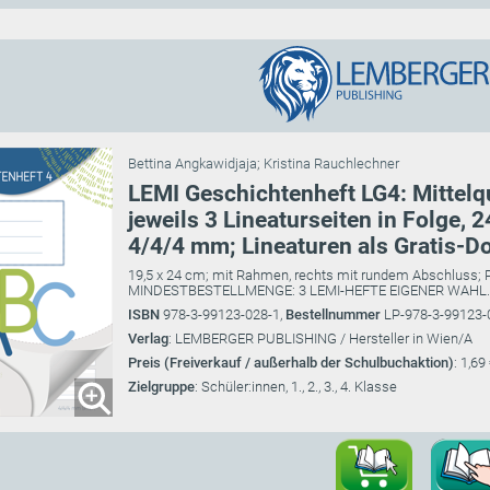
Bettina Angkawidjaja
;
Kristina Rauchlechner
LEMI Geschichtenheft LG4: Mittelq
jeweils 3 Lineaturseiten in Folge, 2
4/4/4 mm; Lineaturen als Gratis-D
19,5 x 24 cm; mit Rahmen, rechts mit rundem Abschluss; PE
MINDESTBESTELLMENGE: 3 LEMI-HEFTE EIGENER WAHL.
ISBN
978-3-99123-028-1,
Bestellnummer
LP-978-3-99123-
Verlag
: LEMBERGER PUBLISHING / Hersteller in Wien/A
Preis (Freiverkauf / außerhalb der Schulbuchaktion)
: 1,69
Zielgruppe
: Schüler:innen, 1., 2., 3., 4. Klasse