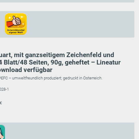
uart, mit ganzseitigem Zeichenfeld und
4 Blatt/48 Seiten, 90g, geheftet – Lineatur
ownload verfügbar
FC – umweltfreundlich produziert; gedruckt in Österreich.
028-1
 €