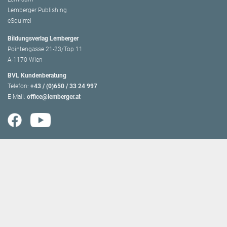
Lemberger Publishing
eSquirrel
Bildungsverlag Lemberger
Pointengasse 21-23/Top 11
A-1170 Wien
BVL Kundenberatung
Telefon:
+43 / (0)650 / 33 24 997
E-Mail:
office@lemberger.at