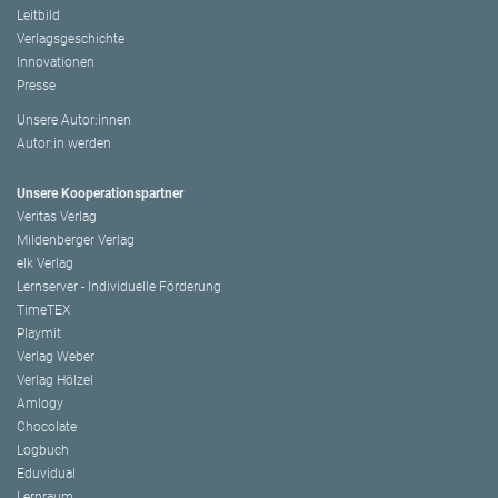
Leitbild
Verlagsgeschichte
Innovationen
Presse
Unsere Autor:innen
Autor:in werden
Unsere Kooperationspartner
Veritas Verlag
Mildenberger Verlag
elk Verlag
Lernserver - Individuelle Förderung
TimeTEX
Playmit
Verlag Weber
Verlag Hölzel
Amlogy
Chocolate
Logbuch
Eduvidual
Lernraum