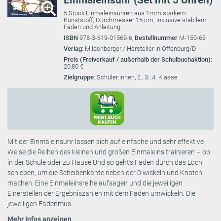
Einmaleinsuhr (Set mit 5 Uhren)
5 Stück Einmaleinsuhren aus 1mm starkem
Kunststoff; Durchmesser 15 cm; inklusive stabilem
Faden und Anleitung
ISBN
978-3-619-01569-6,
Bestellnummer
M-150-69
Verlag
: Mildenberger / Hersteller in Offenburg/D
Preis (Freiverkauf / außerhalb der Schulbuchaktion)
:
20,80 €
Zielgruppe
: Schüler:innen, 2., 3., 4. Klasse
Mit der Einmaleinsuhr lassen sich auf einfache und sehr effektive
Weise die Reihen des kleinen und großen Einmaleins trainieren – ob
in der Schule oder zu Hause.Und so geht’s:Faden durch das Loch
schieben, um die Scheibenkante neben der 0 wickeln und Knoten
machen. Eine Einmaleinsreihe aufsagen und die jeweiligen
Einerstellen der Ergebniszahlen mit dem Faden umwickeln. Die
jeweiligen Fadenmus ...
Mehr Infos anzeigen