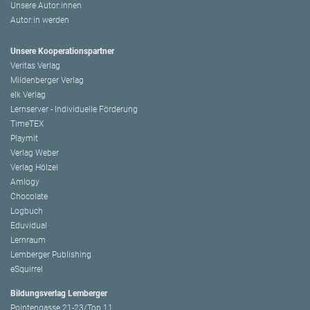
Unsere Autor:innen
Autor:in werden
Unsere Kooperationspartner
Veritas Verlag
Mildenberger Verlag
elk Verlag
Lernserver - Individuelle Förderung
TimeTEX
Playmit
Verlag Weber
Verlag Hölzel
Amlogy
Chocolate
Logbuch
Eduvidual
Lernraum
Lemberger Publishing
eSquirrel
Bildungsverlag Lemberger
Pointengasse 21-23/Top 11