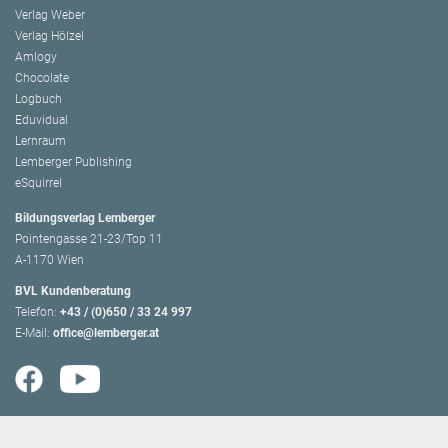
Verlag Weber
Verlag Hölzel
Amlogy
Chocolate
Logbuch
Eduvidual
Lernraum
Lemberger Publishing
eSquirrel
Bildungsverlag Lemberger
Pointengasse 21-23/Top 11
A-1170 Wien
BVL Kundenberatung
Telefon:
+43 / (0)650 / 33 24 997
E-Mail:
office@lemberger.at