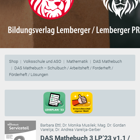
Shop
Volksschule und ASO
Mathematik
DAS Mathebuch
DAS Mathebuch – Schulbuch / Arbeitsheft / Forderheft /
Förderheft / Lösungen
Barbara Ettl
;
Dr. Monika Musilek
;
Mag. Dr. Gordan
Varelija
;
Dr. Andrea Varelija-Gerber
DAS Mathebuch 3 LP’23 v1.1 /