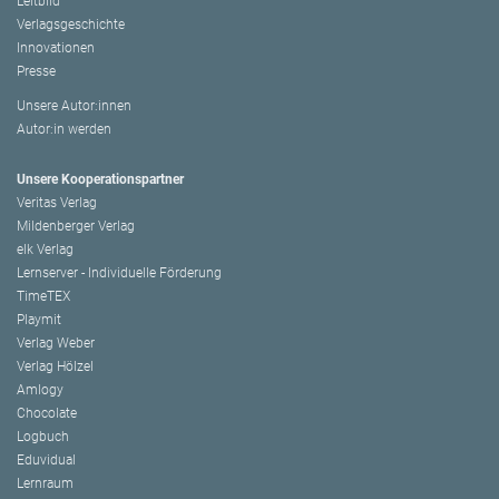
Leitbild
Verlagsgeschichte
Innovationen
Presse
Unsere Autor:innen
Autor:in werden
Unsere Kooperationspartner
Veritas Verlag
Mildenberger Verlag
elk Verlag
Lernserver - Individuelle Förderung
TimeTEX
Playmit
Verlag Weber
Verlag Hölzel
Amlogy
Chocolate
Logbuch
Eduvidual
Lernraum