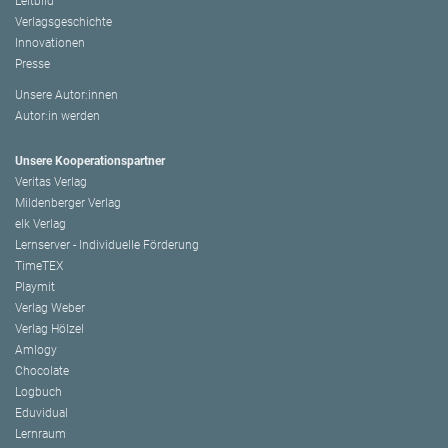
Leitbild
Verlagsgeschichte
Innovationen
Presse
Unsere Autor:innen
Autor:in werden
Unsere Kooperationspartner
Veritas Verlag
Mildenberger Verlag
elk Verlag
Lernserver - Individuelle Förderung
TimeTEX
Playmit
Verlag Weber
Verlag Hölzel
Amlogy
Chocolate
Logbuch
Eduvidual
Lernraum