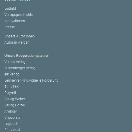
Leitbild
Verlagsgeschichte
Innovationen
Presse
Unsere Autor:innen
Autor:in werden
Unsere Kooperationspartner
Veritas Verlag
Mildenberger Verlag
elk Verlag
Lernserver - Individuelle Förderung
TimeTEX
Playmit
Verlag Weber
Verlag Hölzel
Amlogy
Chocolate
Logbuch
Eduvidual