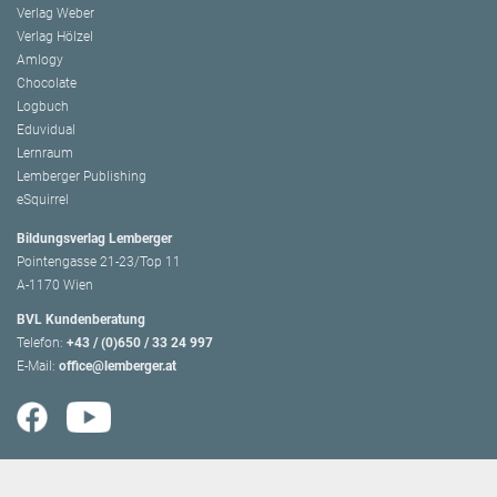
Verlag Weber
Verlag Hölzel
Amlogy
Chocolate
Logbuch
Eduvidual
Lernraum
Lemberger Publishing
eSquirrel
Bildungsverlag Lemberger
Pointengasse 21-23/Top 11
A-1170 Wien
BVL Kundenberatung
Telefon:
+43 / (0)650 / 33 24 997
E-Mail:
office@lemberger.at