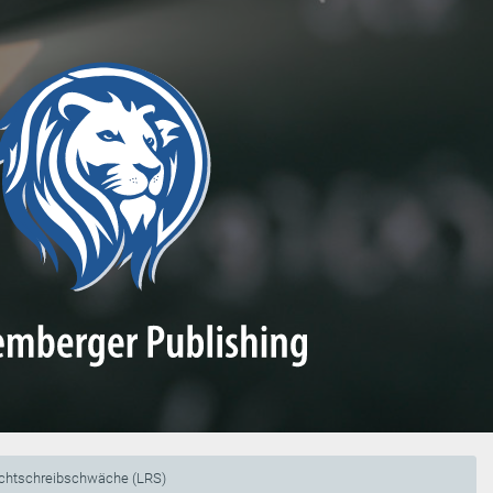
chtschreibschwäche (LRS)