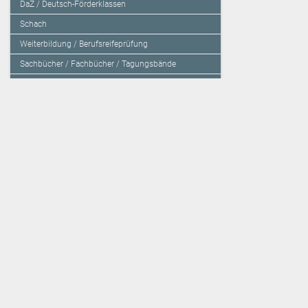
DaZ / Deutsch-Förderklassen
Schach
Weiterbildung / Berufsreifeprüfung
Sachbücher / Fachbücher / Tagungsbände
Herzensbildung / Resilienz / Traumapädagogik
Programmieren mit Kids
Deutschland – Grundschule
Deutschland – Gymnasium
Über den Verlag
Unsere Kooperati
Impressum, AGB und Lieferbestimmungen
Veritas Verlag
Kontakt
Mildenberger Verl
Kundenberatung (E-Mail)
elk Verlag
Auslieferung (Direktbestellung für den Buchhandel)
Lernserver - Indiv
Datenschutzerklärung
TimeTEX
Playmit
Lemberger Blog
Verlag Weber
BVL auf Facebook
Verlag Hölzel