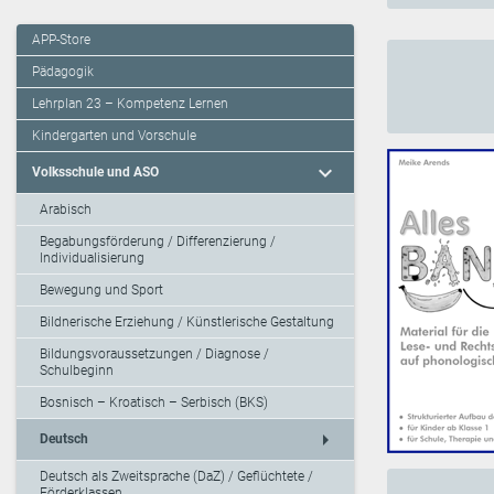
APP-Store
Pädagogik
Lehrplan 23 – Kompetenz Lernen
Kindergarten und Vorschule
expand_more
Volksschule und ASO
Arabisch
Begabungsförderung / Differenzierung /
Individualisierung
Bewegung und Sport
Bildnerische Erziehung / Künstlerische Gestaltung
Bildungsvoraussetzungen / Diagnose /
Schulbeginn
Bosnisch – Kroatisch – Serbisch (BKS)
arrow_right
Deutsch
Deutsch als Zweitsprache (DaZ) / Geflüchtete /
Förderklassen