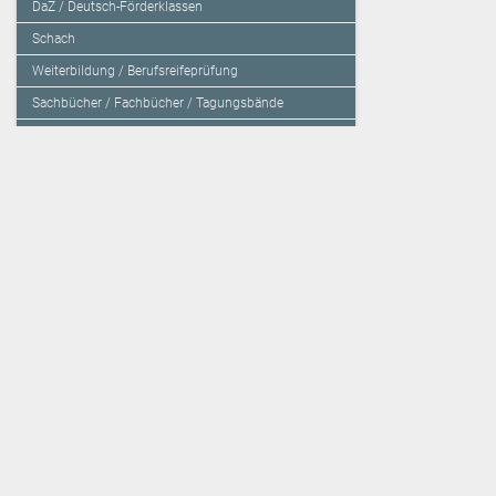
DaZ / Deutsch-Förderklassen
Schach
Weiterbildung / Berufsreifeprüfung
Sachbücher / Fachbücher / Tagungsbände
Herzensbildung / Resilienz / Traumapädagogik
Programmieren mit Kids
Deutschland – Grundschule
Deutschland – Gymnasium
Über den Verlag
Unsere Kooperati
Impressum, AGB und Lieferbestimmungen
Veritas Verlag
Kontakt
Mildenberger Verl
Kundenberatung (E-Mail)
elk Verlag
Auslieferung (Direktbestellung für den Buchhandel)
Lernserver - Indiv
Datenschutzerklärung
TimeTEX
Playmit
Lemberger Blog
Verlag Weber
BVL auf Facebook
Verlag Hölzel