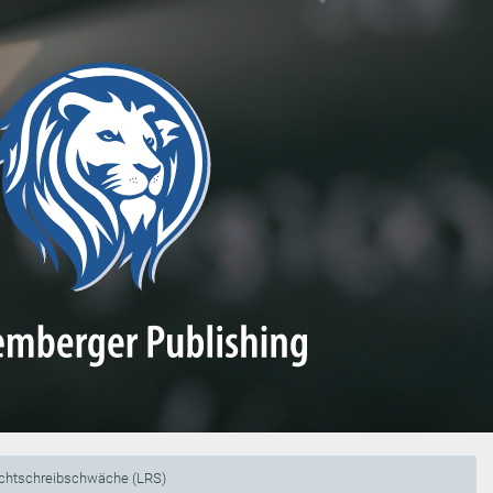
chtschreibschwäche (LRS)