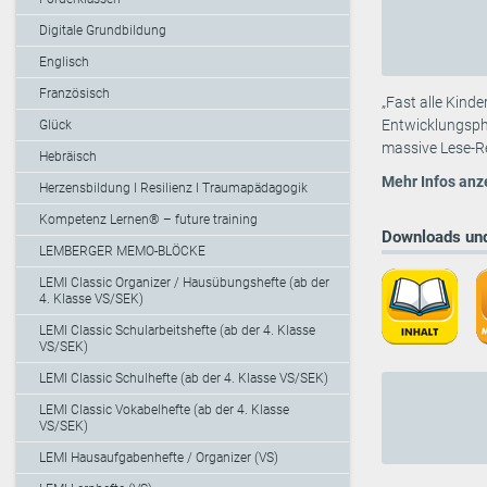
Digitale Grundbildung
Englisch
Französisch
„Fast alle Kind
Entwicklungspha
Glück
massive Lese-Re
Hebräisch
Mehr Infos anz
Herzensbildung I Resilienz I Traumapädagogik
Kompetenz Lernen® – future training
Downloads und
LEMBERGER MEMO-BLÖCKE
LEMI Classic Organizer / Hausübungshefte (ab der
4. Klasse VS/SEK)
LEMI Classic Schularbeitshefte (ab der 4. Klasse
VS/SEK)
LEMI Classic Schulhefte (ab der 4. Klasse VS/SEK)
LEMI Classic Vokabelhefte (ab der 4. Klasse
VS/SEK)
LEMI Hausaufgabenhefte / Organizer (VS)