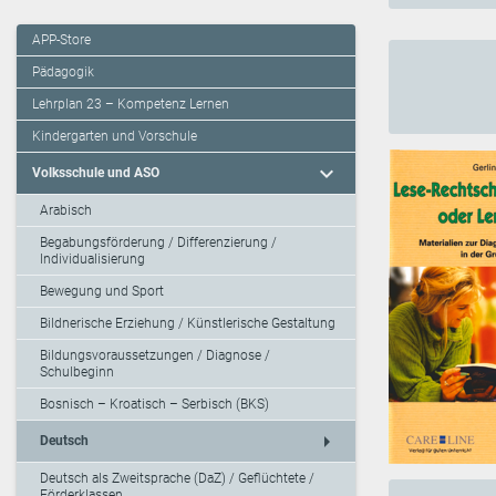
APP-Store
Pädagogik
Lehrplan 23 – Kompetenz Lernen
Kindergarten und Vorschule
expand_more
Volksschule und ASO
Arabisch
Begabungsförderung / Differenzierung /
Individualisierung
Bewegung und Sport
Bildnerische Erziehung / Künstlerische Gestaltung
Bildungsvoraussetzungen / Diagnose /
Schulbeginn
Bosnisch – Kroatisch – Serbisch (BKS)
arrow_right
Deutsch
Deutsch als Zweitsprache (DaZ) / Geflüchtete /
Förderklassen