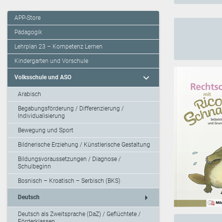
APP-Store
Pädagogik
Lehrplan 23 – Kompetenz Lernen
Kindergarten und Vorschule
expand_more
Volksschule und ASO
Arabisch
Begabungsförderung / Differenzierung /
Individualisierung
Bewegung und Sport
Bildnerische Erziehung / Künstlerische Gestaltung
Bildungsvoraussetzungen / Diagnose /
Schulbeginn
Bosnisch – Kroatisch – Serbisch (BKS)
arrow_right
Deutsch
Deutsch als Zweitsprache (DaZ) / Geflüchtete /
Förderklassen