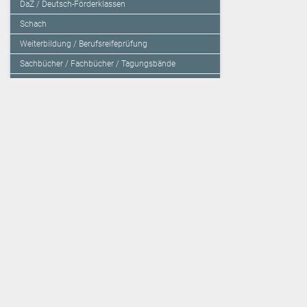
DaZ / Deutsch-Förderklassen
Schach
Weiterbildung / Berufsreifeprüfung
Sachbücher / Fachbücher / Tagungsbände
Herzensbildung / Resilienz / Traumapädagogik
Programmieren mit Kids
Deutschland – Grundschule
Deutschland – Gymnasium
Über den Verlag
Unsere Kooperati
Impressum, AGB und Lieferbestimmungen
Veritas Verlag
Kontakt
Mildenberger Verl
Kundenberatung (E-Mail)
elk Verlag
Auslieferung (Direktbestellung für den Buchhandel)
Lernserver - Indiv
Datenschutzerklärung
TimeTEX
Playmit
Lemberger Blog
Verlag Weber
BVL auf Facebook
Verlag Hölzel