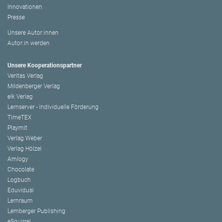
Innovationen
Presse
Unsere Autor:innen
Autor:in werden
Unsere Kooperationspartner
Veritas Verlag
Mildenberger Verlag
elk Verlag
Lernserver - Individuelle Förderung
TimeTEX
Playmit
Verlag Weber
Verlag Hölzel
Amlogy
Chocolate
Logbuch
Eduvidual
Lernraum
Lemberger Publishing
eSquirrel