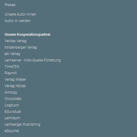
Presse
Unsere Autor:innen
Autor:in werden
Unsere Kooperationspartner
Veritas Verlag
Mildenberger Verlag
elk Verlag
Lernserver - Individuelle Förderung
TimeTEX
Playmit
Verlag Weber
Verlag Hölzel
Amlogy
Chocolate
Logbuch
Eduvidual
Lernraum
Lemberger Publishing
eSquirrel