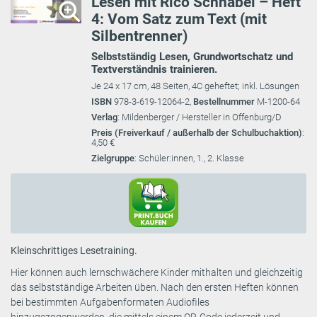
Lesen mit Rico Schnabel – Heft
4: Vom Satz zum Text (mit
Silbentrenner)
Selbstständig Lesen, Grundwortschatz und
Textverständnis trainieren.
Je 24 x 17 cm, 48 Seiten, 4C geheftet; inkl. Lösungen
ISBN
978-3-619-12064-2,
Bestellnummer
M-1200-64
Verlag
: Mildenberger / Hersteller in Offenburg/D
Preis (Freiverkauf / außerhalb der Schulbuchaktion)
:
4,50 €
Zielgruppe
: Schüler:innen, 1., 2. Klasse
Kleinschrittiges Lesetraining.
Hier können auch lernschwächere Kinder mithalten und gleichzeitig
das selbstständige Arbeiten üben. Nach den ersten Heften können
bei bestimmten Aufgabenformaten Audiofiles
hinzugezogenwerden, die mittels einem QR-Code jederzeit und