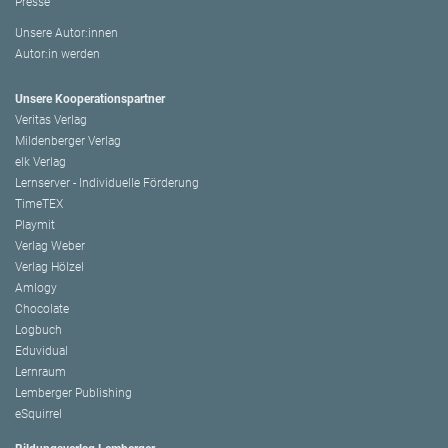
Presse
Unsere Autor:innen
Autor:in werden
Unsere Kooperationspartner
Veritas Verlag
Mildenberger Verlag
elk Verlag
Lernserver - Individuelle Förderung
TimeTEX
Playmit
Verlag Weber
Verlag Hölzel
Amlogy
Chocolate
Logbuch
Eduvidual
Lernraum
Lemberger Publishing
eSquirrel