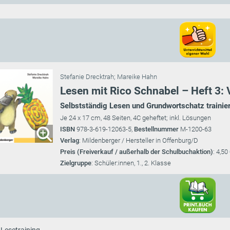
Stefanie Drecktrah
;
Mareike Hahn
Lesen mit Rico Schnabel – Heft 3:
Selbstständig Lesen und Grundwortschatz trainie
Je 24 x 17 cm, 48 Seiten, 4C geheftet; inkl. Lösungen
ISBN
978-3-619-12063-5,
Bestellnummer
M-1200-63
Verlag
: Mildenberger / Hersteller in Offenburg/D
Preis (Freiverkauf / außerhalb der Schulbuchaktion)
: 4,50
Zielgruppe
: Schüler:innen, 1., 2. Klasse
s Lesetraining.