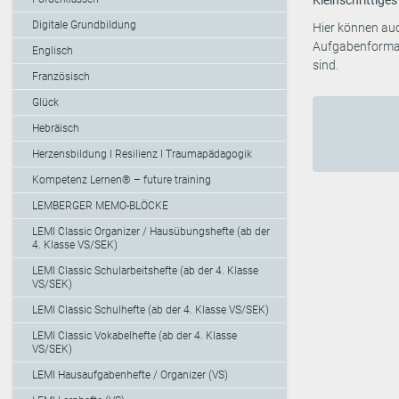
Digitale Grundbildung
Hier können auc
Aufgabenformate
Englisch
sind.
Französisch
Glück
Hebräisch
Herzensbildung I Resilienz I Traumapädagogik
Kompetenz Lernen® – future training
LEMBERGER MEMO-BLÖCKE
LEMI Classic Organizer / Hausübungshefte (ab der
4. Klasse VS/SEK)
LEMI Classic Schularbeitshefte (ab der 4. Klasse
VS/SEK)
LEMI Classic Schulhefte (ab der 4. Klasse VS/SEK)
LEMI Classic Vokabelhefte (ab der 4. Klasse
VS/SEK)
LEMI Hausaufgabenhefte / Organizer (VS)