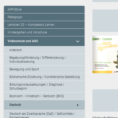
APP-Store
Pädagogik
Lehrplan 23 – Kompetenz Lernen
Kindergarten und Vorschule
expand_more
Volksschule und ASO
Arabisch
Begabungsförderung / Differenzierung /
Individualisierung
Bewegung und Sport
Bildnerische Erziehung / Künstlerische Gestaltung
Bildungsvoraussetzungen / Diagnose /
Schulbeginn
Bosnisch – Kroatisch – Serbisch (BKS)
arrow_right
Deutsch
Deutsch als Zweitsprache (DaZ) / Geflüchtete /
Förderklassen
Kleinschrittige