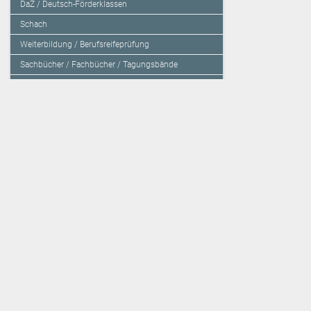
DaZ / Deutsch-Förderklassen
Schach
Weiterbildung / Berufsreifeprüfung
Sachbücher / Fachbücher / Tagungsbände
Herzensbildung / Resilienz / Traumapädagogik
Programmieren mit Kids
Deutschland – Grundschule
Deutschland – Gymnasium
Über den Verlag
Unsere Kooperati
Impressum, AGB und Lieferbestimmungen
Veritas Verlag
Kontakt
Mildenberger Verl
Kundenberatung (E-Mail)
elk Verlag
Auslieferung (Direktbestellung für den Buchhandel)
Lernserver - Indiv
Datenschutzerklärung
TimeTEX
Playmit
Lemberger Blog
Verlag Weber
BVL auf Facebook
Verlag Hölzel