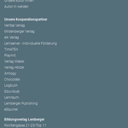
Unsere Autor:innen
Autor:in werden
Unsere Kooperationspartner
Veritas Verlag
Mildenberger Verlag
elk Verlag
Lernserver - Individuelle Förderung
TimeTEX
Playmit
Verlag Weber
Verlag Hölzel
Amlogy
Chocolate
Logbuch
Eduvidual
Lernraum
Lemberger Publishing
eSquirrel
Bildungsverlag Lemberger
Pointengasse 21-23/Top 11