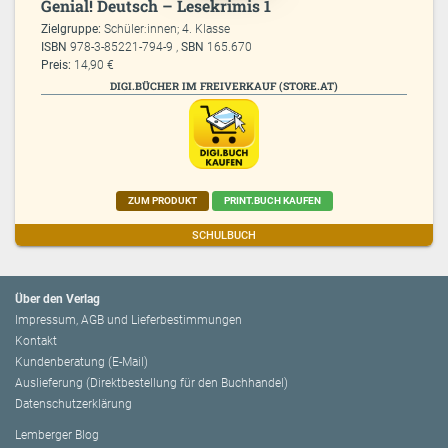
Genial! Deutsch – Lesekrimis 1
Zielgruppe:
Schüler:innen; 4. Klasse
ISBN
978-3-85221-794-9 ,
SBN
165.670
Preis:
14,90 €
DIGI.BÜCHER IM FREIVERKAUF (STORE.AT)
ZUM PRODUKT
PRINT.BUCH KAUFEN
SCHULBUCH
Über den Verlag
Impressum, AGB und Lieferbestimmungen
Kontakt
Kundenberatung (E-Mail)
Auslieferung (Direktbestellung für den Buchhandel)
Datenschutzerklärung
Lemberger Blog