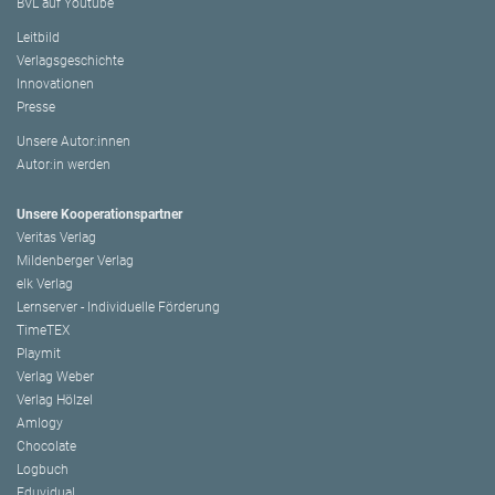
BVL auf Youtube
Leitbild
Verlagsgeschichte
Innovationen
Presse
Unsere Autor:innen
Autor:in werden
Unsere Kooperationspartner
Veritas Verlag
Mildenberger Verlag
elk Verlag
Lernserver - Individuelle Förderung
TimeTEX
Playmit
Verlag Weber
Verlag Hölzel
Amlogy
Chocolate
Logbuch
Eduvidual