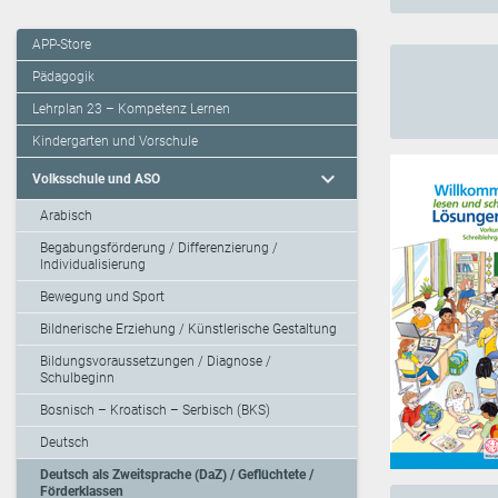
APP-Store
Pädagogik
Lehrplan 23 – Kompetenz Lernen
Kindergarten und Vorschule
expand_more
Volksschule und ASO
Arabisch
Begabungsförderung / Differenzierung /
Individualisierung
Bewegung und Sport
Bildnerische Erziehung / Künstlerische Gestaltung
Bildungsvoraussetzungen / Diagnose /
Schulbeginn
Bosnisch – Kroatisch – Serbisch (BKS)
Deutsch
Deutsch als Zweitsprache (DaZ) / Geflüchtete /
Förderklassen