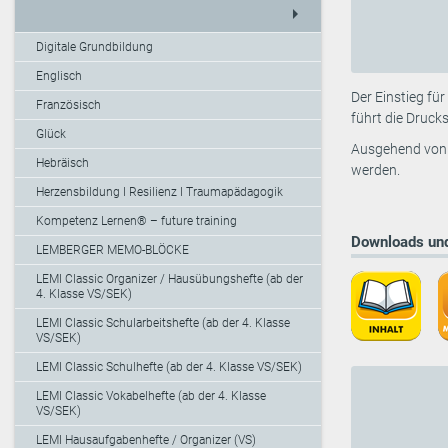
arrow_right
Digitale Grundbildung
Englisch
Der Einstieg fü
Französisch
führt die Druck
Glück
Ausgehend von d
Hebräisch
werden.
Herzensbildung I Resilienz I Traumapädagogik
Kompetenz Lernen® – future training
Downloads und
LEMBERGER MEMO-BLÖCKE
LEMI Classic Organizer / Hausübungshefte (ab der
4. Klasse VS/SEK)
LEMI Classic Schularbeitshefte (ab der 4. Klasse
VS/SEK)
LEMI Classic Schulhefte (ab der 4. Klasse VS/SEK)
LEMI Classic Vokabelhefte (ab der 4. Klasse
VS/SEK)
LEMI Hausaufgabenhefte / Organizer (VS)