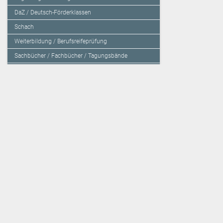
DaZ / Deutsch-Förderklassen
Schach
Weiterbildung / Berufsreifeprüfung
Sachbücher / Fachbücher / Tagungsbände
Herzensbildung / Resilienz / Traumapädagogik
Programmieren mit Kids
Deutschland – Grundschule
Deutschland – Gymnasium
Über den Verlag
Unsere Kooperati
Impressum, AGB und Lieferbestimmungen
Veritas Verlag
Kontakt
Mildenberger Verl
Kundenberatung (E-Mail)
elk Verlag
Auslieferung (Direktbestellung für den Buchhandel)
Lernserver - Indiv
Datenschutzerklärung
TimeTEX
Playmit
Lemberger Blog
Verlag Weber