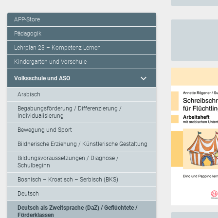
APP-Store
Pädagogik
Lehrplan 23 – Kompetenz Lernen
Kindergarten und Vorschule
expand_more
Volksschule und ASO
Arabisch
Begabungsförderung / Differenzierung /
Individualisierung
Bewegung und Sport
Bildnerische Erziehung / Künstlerische Gestaltung
Bildungsvoraussetzungen / Diagnose /
Schulbeginn
Bosnisch – Kroatisch – Serbisch (BKS)
Deutsch
Deutsch als Zweitsprache (DaZ) / Geflüchtete /
Förderklassen