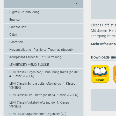
arrow_right
Digitale Grundbildung
Englisch
Dieses Heft ist 
Französisch
Mit diesem Heft
Glück
Lehrgang ist mi
Hebräisch
Mehr Infos anz
Herzensbildung I Resilienz I Traumapädagogik
Downloads und
Kompetenz Lernen® – future training
LEMBERGER MEMO-BLÖCKE
LEMI Classic Organizer / Hausübungshefte (ab der
4. Klasse VS/SEK)
LEMI Classic Schularbeitshefte (ab der 4. Klasse
VS/SEK)
LEMI Classic Schulhefte (ab der 4. Klasse VS/SEK)
LEMI Classic Vokabelhefte (ab der 4. Klasse
VS/SEK)
LEMI Hausaufgabenhefte / Organizer (VS)