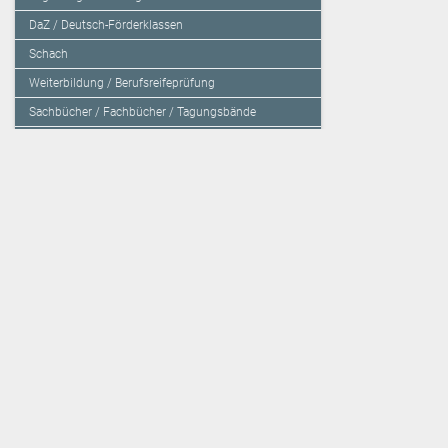
DaZ / Deutsch-Förderklassen
Schach
Weiterbildung / Berufsreifeprüfung
Sachbücher / Fachbücher / Tagungsbände
Herzensbildung / Resilienz / Traumapädagogik
Programmieren mit Kids
Deutschland – Grundschule
Deutschland – Gymnasium
Über den Verlag
Unsere Kooperati
Impressum, AGB und Lieferbestimmungen
Veritas Verlag
Kontakt
Mildenberger Verl
Kundenberatung (E-Mail)
elk Verlag
Auslieferung (Direktbestellung für den Buchhandel)
Lernserver - Indiv
Datenschutzerklärung
TimeTEX
Playmit
Lemberger Blog
Verlag Weber