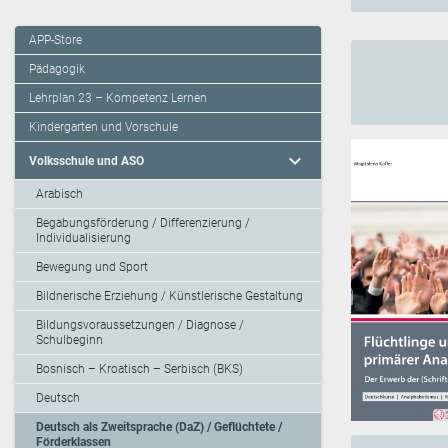
APP-Store
Pädagogik
Lehrplan 23 – Kompetenz Lernen
Kindergarten und Vorschule
expand_more
Volksschule und ASO
Arabisch
Begabungsförderung / Differenzierung /
Individualisierung
Bewegung und Sport
Bildnerische Erziehung / Künstlerische Gestaltung
Bildungsvoraussetzungen / Diagnose /
Schulbeginn
Bosnisch – Kroatisch – Serbisch (BKS)
Deutsch
Deutsch als Zweitsprache (DaZ) / Geflüchtete /
Förderklassen