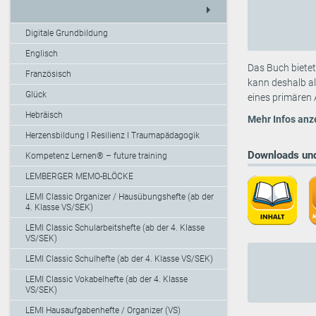
arrow_right
Digitale Grundbildung
Englisch
Das Buch bietet
Französisch
kann deshalb al
Glück
eines primären 
Hebräisch
Mehr Infos anz
Herzensbildung I Resilienz I Traumapädagogik
Downloads und
Kompetenz Lernen® – future training
LEMBERGER MEMO-BLÖCKE
LEMI Classic Organizer / Hausübungshefte (ab der
4. Klasse VS/SEK)
LEMI Classic Schularbeitshefte (ab der 4. Klasse
VS/SEK)
LEMI Classic Schulhefte (ab der 4. Klasse VS/SEK)
LEMI Classic Vokabelhefte (ab der 4. Klasse
VS/SEK)
LEMI Hausaufgabenhefte / Organizer (VS)