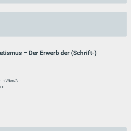
tismus – Der Erwerb der (Schrift-)
r in Wien/A
0 €