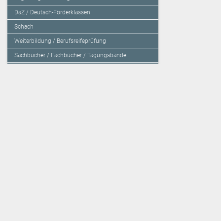
DaZ / Deutsch-Förderklassen
Schach
Weiterbildung / Berufsreifeprüfung
Sachbücher / Fachbücher / Tagungsbände
Herzensbildung / Resilienz / Traumapädagogik
Programmieren mit Kids
Deutschland – Grundschule
Deutschland – Gymnasium
Über den Verlag
Unsere Kooperati
Impressum, AGB und Lieferbestimmungen
Veritas Verlag
Kontakt
Mildenberger Verl
Kundenberatung (E-Mail)
elk Verlag
Auslieferung (Direktbestellung für den Buchhandel)
Lernserver - Indiv
Datenschutzerklärung
TimeTEX
Playmit
Lemberger Blog
Verlag Weber