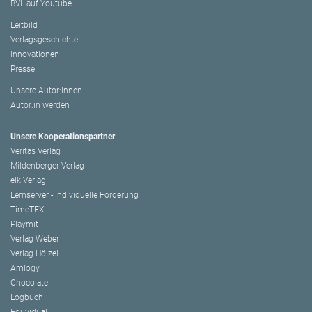
BVL auf Youtube
Leitbild
Verlagsgeschichte
Innovationen
Presse
Unsere Autor:innen
Autor:in werden
Unsere Kooperationspartner
Veritas Verlag
Mildenberger Verlag
elk Verlag
Lernserver - Individuelle Förderung
TimeTEX
Playmit
Verlag Weber
Verlag Hölzel
Amlogy
Chocolate
Logbuch