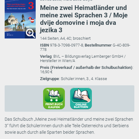
Meine zwei Heimatländer und
meine zwei Sprachen 3 / Moje
dvije domovine i moja dva
jezika 3
144 Seiten, A4, 4C; broschiert
ISBN
978-3-7098-0977-8,
Bestellnummer
G-4C-809-
778
Verlag
: BVL – Bildungsverlag Lemberger GmbH /
Hersteller in Wien/A
Preis (Freiverkauf / außerhalb der Schulbuchaktion)
:
16,90 €
Zielgruppe
: Schüler:innen, 3., 4. Klasse
Das Schulbuch „Meine zwei Heimatländer und meine zwei Sprachen
3“ führt die SchülerInnen durch alle Teile Österreichs und Serbiens
sowie auch durch alle Sparten beider Sprachen.