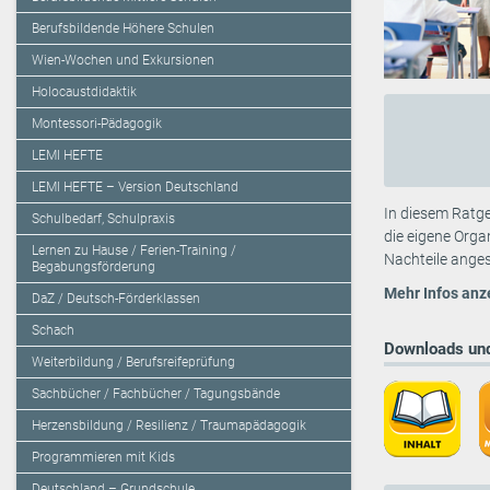
Berufsbildende Höhere Schulen
Wien-Wochen und Exkursionen
Holocaustdidaktik
Montessori-Pädagogik
LEMI HEFTE
LEMI HEFTE – Version Deutschland
In diesem Ratge
Schulbedarf, Schulpraxis
die eigene Orga
Lernen zu Hause / Ferien-Training /
Nachteile ange
Begabungsförderung
Mehr Infos anz
DaZ / Deutsch-Förderklassen
Schach
Downloads und
Weiterbildung / Berufsreifeprüfung
Sachbücher / Fachbücher / Tagungsbände
Herzensbildung / Resilienz / Traumapädagogik
Programmieren mit Kids
Deutschland – Grundschule