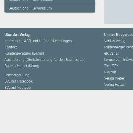
Deutschland – Gymnasium
Über den Verlag
Unsere Kooperati
Impressum, AGB und Lieferbestimmungen
Veritas Verlag
Kontakt
Mildenberger Verl
Kundenberatung (E-Mail)
elk Verlag
Auslieferung (Direktbestellung für den Buchhandel)
Lernserver - Indiv
Datenschutzerklärung
TimeTEX
Playmit
Lemberger Blog
Verlag Weber
BVL auf Facebook
Verlag Hölzel
BVL auf Youtube
Amlogy
Leitbild
Chocolate
Verlagsgeschichte
Logbuch
Innovationen
Eduvidual
Presse
Lernraum
Lemberger Publis
Unsere Autor:innen
eSquirrel
Autor:in werden