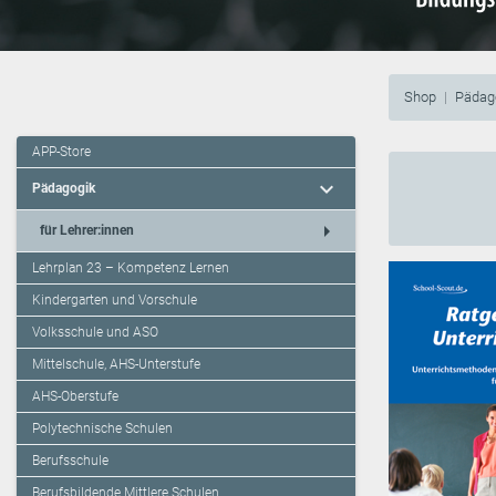
Shop
Pädag
APP-Store
expand_more
Pädagogik
arrow_right
für Lehrer:innen
Lehrplan 23 – Kompetenz Lernen
Kindergarten und Vorschule
Volksschule und ASO
Mittelschule, AHS-Unterstufe
AHS-Oberstufe
Polytechnische Schulen
Berufsschule
Berufsbildende Mittlere Schulen