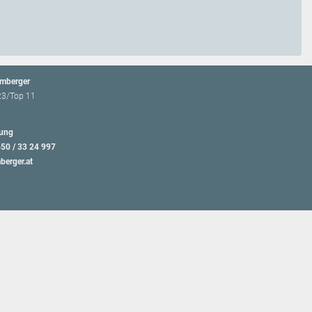
emberger
23/Top 11
ung
650 / 33 24 997
berger.at