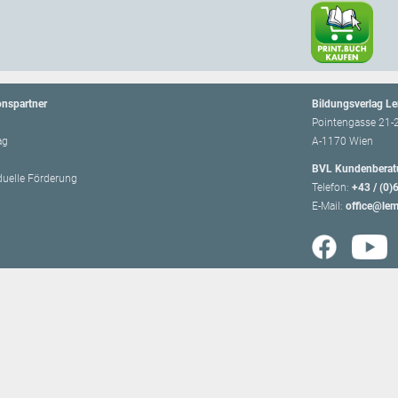
onspartner
Bildungsverlag L
Pointengasse 21-
ag
A-1170 Wien
BVL Kundenberat
iduelle Förderung
Telefon:
+43 / (0)
E-Mail:
office@lem
hing