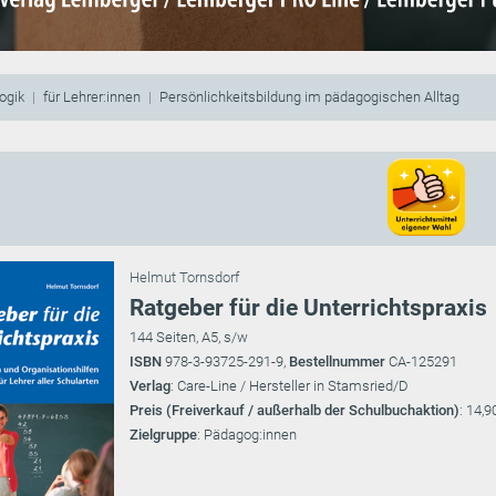
ogik
für Lehrer:innen
Persönlichkeitsbildung im pädagogischen Alltag
Helmut Tornsdorf
Ratgeber für die Unterrichtspraxis
144 Seiten, A5, s/w
ISBN
978-3-93725-291-9,
Bestellnummer
CA-125291
Verlag
: Care-Line / Hersteller in Stamsried/D
Preis (Freiverkauf / außerhalb der Schulbuchaktion)
: 14,9
Zielgruppe
: Pädagog:innen