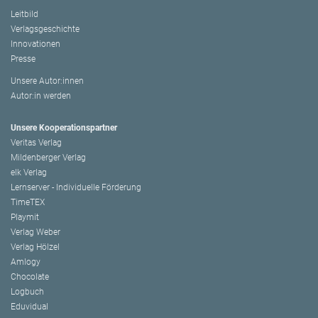
Leitbild
Verlagsgeschichte
Innovationen
Presse
Unsere Autor:innen
Autor:in werden
Unsere Kooperationspartner
Veritas Verlag
Mildenberger Verlag
elk Verlag
Lernserver - Individuelle Förderung
TimeTEX
Playmit
Verlag Weber
Verlag Hölzel
Amlogy
Chocolate
Logbuch
Eduvidual