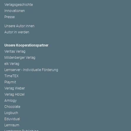
Verlagsgeschichte
Innovationen
Presse
Unsere Autor:innen
Autor:in werden
Unsere Kooperationspartner
Veritas Verlag
Mildenberger Verlag
elk Verlag
Lernserver - Individuelle Förderung
TimeTEX
Playmit
Verlag Weber
Verlag Hölzel
Amlogy
Chocolate
Logbuch
Eduvidual
Lernraum