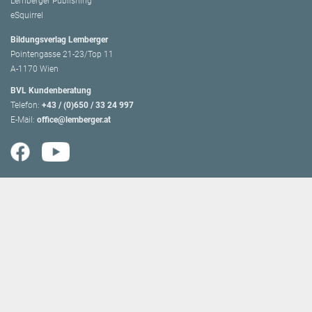
Lemberger Publishing
eSquirrel
Bildungsverlag Lemberger
Pointengasse 21-23/Top 11
A-1170 Wien
BVL Kundenberatung
Telefon:
+43 / (0)650 / 33 24 997
E-Mail:
office@lemberger.at