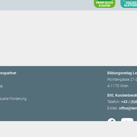
onspartner
Bildungsverlag L
Pointengasse 21-
ag
A-1170 Wien
BVL Kundenberat
iduelle Förderung
Telefon:
+43 / (0)
E-Mail:
office@lem