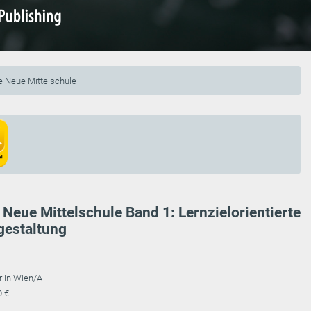
 Neue Mittelschule
eue Mittelschule Band 1: Lernzielorientierte
gestaltung
r in Wien/A
0 €