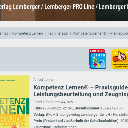
lan 23 – Kompetenz Lernen
Fachliteratur
Kompetenz Lernen® – Praxisguide
Alfred Lehner
Kompetenz Lernen® – Praxisguide N
Leistungsbeurteilung und Zeugnis
Rund 100 Seiten, A4, s/w
ISBN
978-3-85221-213-5,
Bestellnummer
KL-G-212-135
Verlag
: BVL – Bildungsverlag Lemberger GmbH / Herstelle
Preis (Freiverkauf / außerhalb der Schulbuchaktion)
: 10,8
Zielgruppe
: Pädagog:innen