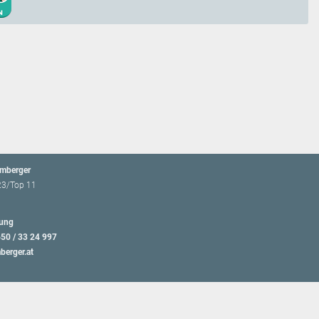
emberger
23/Top 11
ung
650 / 33 24 997
berger.at