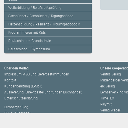
Weiterbildung / Berufsreifeprüfung
Sachbücher / Fachbücher / Tagungsbände
Herzensbildung / Resilienz / Traumapädagogik
Programmieren mit Kids
Deutschland – Grundschule
Deutschland – Gymnasium
Über den Verlag
Unsere Kooperati
Impressum, AGB und Lieferbestimmungen
Veritas Verlag
Kontakt
Mildenberger Verl
Kundenberatung (E-Mail)
elk Verlag
Auslieferung (Direktbestellung für den Buchhandel)
Lernserver - Indiv
Datenschutzerklärung
TimeTEX
Playmit
Lemberger Blog
Verlag Weber
BVL auf Facebook
Verlag Hölzel
BVL auf Youtube
Amlogy