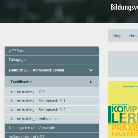
Shop
Lehrp
APP-Store
Pädagogik
expand_more
Lehrplan 23 – Kompetenz Lernen
arrow_right
Fachliteratur
future training – PTS
future training – Sekundarstufe 1
future training – Sekundarstufe 2
future training – Volksschule
Kindergarten und Vorschule
Volksschule und ASO