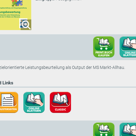
zielorientierte Leistungsbeurteilung als Output der MS Markt-Allhau.
 Links