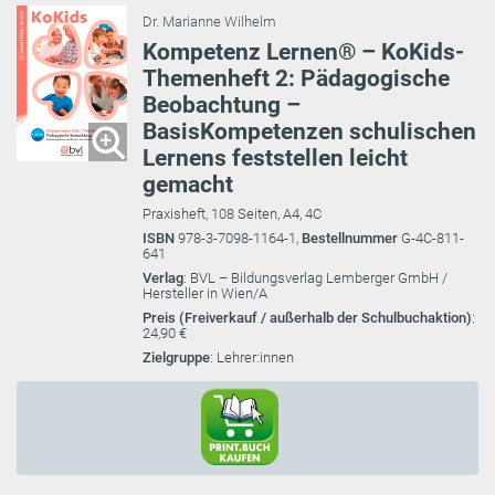
Dr. Marianne Wilhelm
Kompetenz Lernen® – KoKids-
Themenheft 2: Pädagogische
Beobachtung –
BasisKompetenzen schulischen
Lernens feststellen leicht
gemacht
Praxisheft, 108 Seiten, A4, 4C
ISBN
978-3-7098-1164-1,
Bestellnummer
G-4C-811-
641
Verlag
: BVL – Bildungsverlag Lemberger GmbH /
Hersteller in Wien/A
Preis (Freiverkauf / außerhalb der Schulbuchaktion)
:
24,90 €
Zielgruppe
: Lehrer:innen