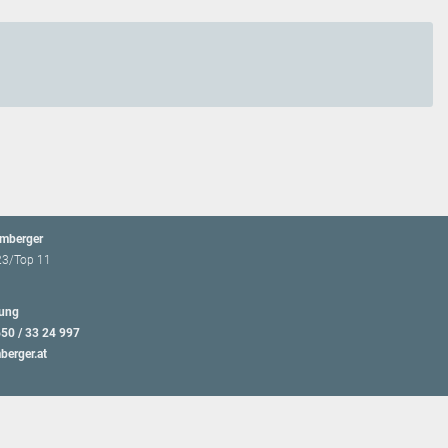
emberger
23/Top 11
ung
650 / 33 24 997
berger.at