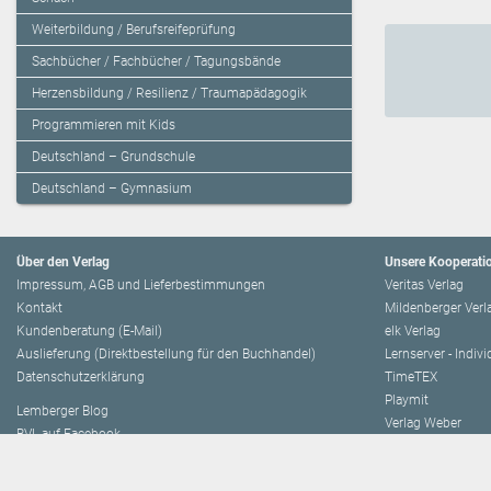
Weiterbildung / Berufsreifeprüfung
Sachbücher / Fachbücher / Tagungsbände
Herzensbildung / Resilienz / Traumapädagogik
Programmieren mit Kids
Deutschland – Grundschule
Deutschland – Gymnasium
Über den Verlag
Unsere Kooperati
Impressum, AGB und Lieferbestimmungen
Veritas Verlag
Kontakt
Mildenberger Verl
Kundenberatung (E-Mail)
elk Verlag
Auslieferung (Direktbestellung für den Buchhandel)
Lernserver - Indiv
Datenschutzerklärung
TimeTEX
Playmit
Lemberger Blog
Verlag Weber
BVL auf Facebook
Verlag Hölzel
BVL auf Youtube
Amlogy