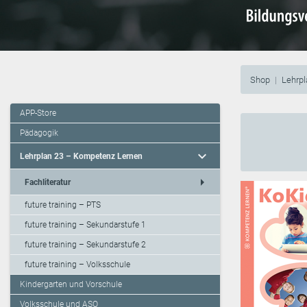
Shop
Lehrp
APP-Store
Pädagogik
expand_more
Lehrplan 23 – Kompetenz Lernen
arrow_right
Fachliteratur
future training – PTS
future training – Sekundarstufe 1
future training – Sekundarstufe 2
future training – Volksschule
Kindergarten und Vorschule
Volksschule und ASO