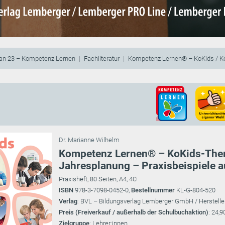
lan 23 – Kompetenz Lernen
Fachliteratur
Kompetenz Lernen® – KoKids / K
Dr. Marianne Wilhelm
Kompetenz Lernen® – KoKids-Them
Jahresplanung – Praxisbeispiele 
Praxisheft, 80 Seiten, A4, 4C
ISBN
978-3-7098-0452-0,
Bestellnummer
KL-G-804-520
Verlag
: BVL – Bildungsverlag Lemberger GmbH / Herstelle
Preis (Freiverkauf / außerhalb der Schulbuchaktion)
: 24,9
Zielgruppe
: Lehrer:innen