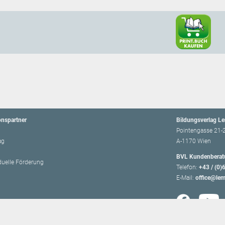
onspartner
Bildungsverlag L
Pointengasse 21-
ag
A-1170 Wien
BVL Kundenberat
iduelle Förderung
Telefon:
+43 / (0)
E-Mail:
office@lem