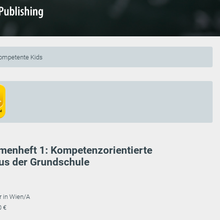
ompetente Kids
enheft 1: Kompetenzorientierte
aus der Grundschule
r in Wien/A
0 €