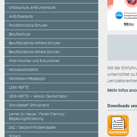
Mittelschule, AHS-Unterstufe
AHS-Oberstufe
Polytechnische Schulen
Berufsschule
Berufsbildende Mittlere Schulen
Berufsbildende Höhere Schulen
Wien-Wochen und Exkursionen
Mit der Einführ
Holocaustdidaktik
unterrichtet zu
Montessori-Pädagogik
Lernzielorientie
LEMI HEFTE
Mehr Infos anz
LEMI HEFTE – Version Deutschland
Schulbedarf, Schulpraxis
Downloads und
Lernen zu Hause / Ferien-Training /
Begabungsförderung
DaZ / Deutsch-Förderklassen
Schach