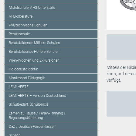
Mittelschule, AHS-Unterstufe
AHS-Oberstufe
Polytechnische Schulen
Berufsschule
Berufsbildende Mittlere Schulen
Berufsbildende Höhere Schulen
Wien-Wochen und Exkursionen
Mittels der Bil
Holocaustdidaktik
kann, auf deren
Montessori-Pädagogik
verfügt.
LEMI HEFTE
LEMI HEFTE – Version Deutschland
Schulbedarf, Schulpraxis
Lernen zu Hause / Ferien-Training /
Begabungsförderung
DaZ / Deutsch-Förderklassen
Schach