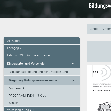
Shop
Kinder
APP-Store
Pädagogik
Lehrplan 23 – Kompetenz Lernen
expand_more
Kindergarten und Vorschule
Begabungsförderung und Schulvorbereitung
arrow_right
Diagnose / Bildungsvoraussetzungen
Mathematik
PROGRAMMIEREN mit Kids
Schach
Volksschule und ASO