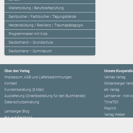
Weiterbildung / Berufsreifeprüfung
Sachbücher / Fachbücher / Tagungsbände
Herzensbildung / Resilienz / Traumapädagogik
Programmieren mit Kids
Deutschland – Grundschule
Deutschland – Gymnasium
Über den Verlag
Unsere Kooperati
Impressum, AGB und Lieferbestimmungen
Veritas Verlag
Kontakt
Mildenberger Verl
Kundenberatung (E-Mail)
elk Verlag
Auslieferung (Direktbestellung für den Buchhandel)
Lernserver - Indiv
Datenschutzerklärung
TimeTEX
Playmit
Lemberger Blog
Verlag Weber
BVL auf Facebook
Verlag Hölzel
BVL auf Youtube
Amlogy