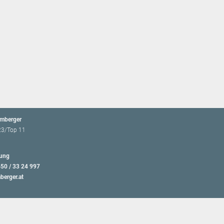
emberger
23/Top 11
ung
650 / 33 24 997
berger.at