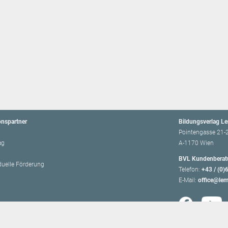
onspartner
Bildungsverlag L
Pointengasse 21-
ag
A-1170 Wien
BVL Kundenberat
iduelle Förderung
Telefon:
+43 / (0)
E-Mail:
office@lem