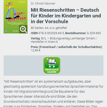
Dr. Christl Meixner
Mit Riesenschritten – Deutsch
für Kinder im Kindergarten und
in der Vorschule
80 Seiten, A4, s/w, geheftet
ISBN
978-3-902529-69-5,
Bestellnummer
G-529-695
Verlag
: BVL – Bildungsverlag Lemberger GmbH /
Hersteller in Wien/A
Preis (Freiverkauf / außerhalb der Schulbuchaktion)
:
12,49 €
“Mit Riesenschritten“ ist ein systematisch aufgebautes, aber
gleichzeitig spielerisch handlungsorientiertes Sprachlernmaterial für
Kinder mit Migrationshintergrund.Die Bausteine für das
Sprachlernen dieser Altersstufe sind Bilder, die den
Grundwortschatz veranschaulichen und erklären. Diese Bilder regen
Kinder zum Entdecken, Sprechen, Spielen und Gestalten an. Das