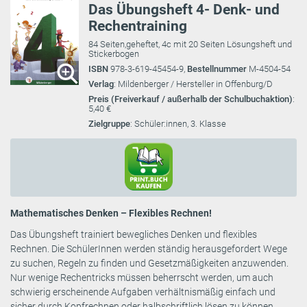
Das Übungsheft 4- Denk- und
Rechentraining
84 Seiten,geheftet, 4c mit 20 Seiten Lösungsheft und
Stickerbogen
ISBN
978-3-619-45454-9,
Bestellnummer
M-4504-54
Verlag
: Mildenberger / Hersteller in Offenburg/D
Preis (Freiverkauf / außerhalb der Schulbuchaktion)
:
5,40 €
Zielgruppe
: Schüler:innen, 3. Klasse
Mathematisches Denken – Flexibles Rechnen!
Das Übungsheft trainiert bewegliches Denken und flexibles
Rechnen. Die SchülerInnen werden ständig herausgefordert Wege
zu suchen, Regeln zu finden und Gesetzmäßigkeiten anzuwenden.
Nur wenige Rechentricks müssen beherrscht werden, um auch
schwierig erscheinende Aufgaben verhältnismäßig einfach und
sicher durch Kopfrechnen oder halbschriftlich lösen zu können.