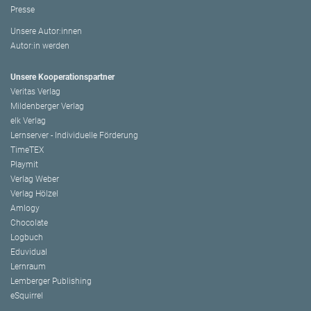
Presse
Unsere Autor:innen
Autor:in werden
Unsere Kooperationspartner
Veritas Verlag
Mildenberger Verlag
elk Verlag
Lernserver - Individuelle Förderung
TimeTEX
Playmit
Verlag Weber
Verlag Hölzel
Amlogy
Chocolate
Logbuch
Eduvidual
Lernraum
Lemberger Publishing
eSquirrel