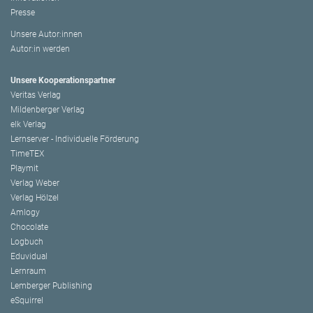
Presse
Unsere Autor:innen
Autor:in werden
Unsere Kooperationspartner
Veritas Verlag
Mildenberger Verlag
elk Verlag
Lernserver - Individuelle Förderung
TimeTEX
Playmit
Verlag Weber
Verlag Hölzel
Amlogy
Chocolate
Logbuch
Eduvidual
Lernraum
Lemberger Publishing
eSquirrel