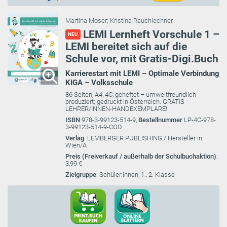
Martina Moser
;
Kristina Rauchlechner
LEMI Lernheft Vorschule 1 –
NEU
LEMI bereitet sich auf die
Schule vor, mit Gratis-Digi.Buch
Karrierestart mit LEMI – Optimale Verbindung
KIGA – Volksschule
86 Seiten, A4, 4C, geheftet – umweltfreundlich
produziert; gedruckt in Österreich. GRATIS
LEHRER/INNEN-HANDEXEMPLARE!
ISBN
978-3-99123-514-9,
Bestellnummer
LP-4C-978-
3-99123-514-9-COD
Verlag
: LEMBERGER PUBLISHING / Hersteller in
Wien/A
Preis (Freiverkauf / außerhalb der Schulbuchaktion)
:
3,99 €
Zielgruppe
: Schüler:innen, 1., 2. Klasse