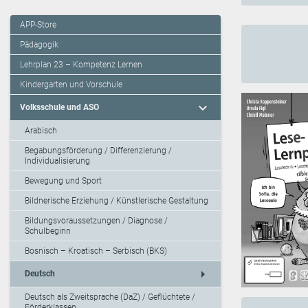
APP-Store
Pädagogik
Lehrplan 23 – Kompetenz Lernen
Kindergarten und Vorschule
expand_more
Volksschule und ASO
Arabisch
Begabungsförderung / Differenzierung /
Individualisierung
Bewegung und Sport
Bildnerische Erziehung / Künstlerische Gestaltung
Bildungsvoraussetzungen / Diagnose /
Schulbeginn
Bosnisch – Kroatisch – Serbisch (BKS)
arrow_right
Deutsch
Deutsch als Zweitsprache (DaZ) / Geflüchtete /
Förderklassen