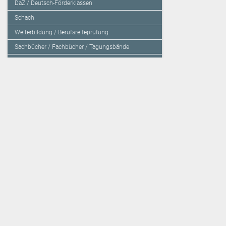
DaZ / Deutsch-Förderklassen
Schach
Weiterbildung / Berufsreifeprüfung
Sachbücher / Fachbücher / Tagungsbände
Herzensbildung / Resilienz / Traumapädagogik
Programmieren mit Kids
Deutschland – Grundschule
Deutschland – Gymnasium
Über den Verlag
Unsere Kooperati
Impressum, AGB und Lieferbestimmungen
Veritas Verlag
Kontakt
Mildenberger Verl
Kundenberatung (E-Mail)
elk Verlag
Auslieferung (Direktbestellung für den Buchhandel)
Lernserver - Indiv
Datenschutzerklärung
TimeTEX
Playmit
Lemberger Blog
Verlag Weber
BVL auf Facebook
Verlag Hölzel