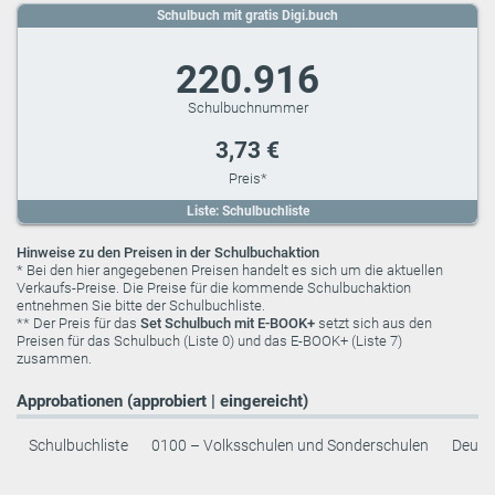
Schulbuch mit gratis Digi.buch
220.916
3,73 €
Liste: Schulbuchliste
Hinweise zu den Preisen in der Schulbuchaktion
* Bei den hier angegebenen Preisen handelt es sich um die aktuellen
Verkaufs-Preise. Die Preise für die kommende Schulbuchaktion
entnehmen Sie bitte der Schulbuchliste.
** Der Preis für das
Set Schulbuch mit E-BOOK+
setzt sich aus den
Preisen für das Schulbuch (Liste 0) und das E-BOOK+ (Liste 7)
zusammen.
Approbationen (approbiert | eingereicht)
Schulbuchliste
0100 – Volksschulen und Sonderschulen
Deuts