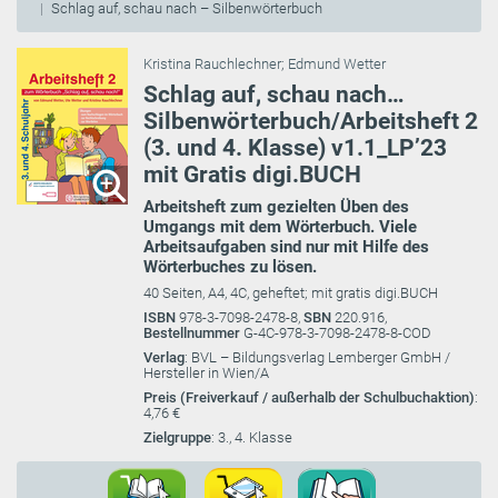
Schlag auf, schau nach – Silbenwörterbuch
Kristina Rauchlechner
;
Edmund Wetter
Schlag auf, schau nach…
Silbenwörterbuch/Arbeitsheft 2
(3. und 4. Klasse) v1.1_LP’23
mit Gratis digi.BUCH
Arbeitsheft zum gezielten Üben des
Umgangs mit dem Wörterbuch. Viele
Arbeitsaufgaben sind nur mit Hilfe des
Wörterbuches zu lösen.
40 Seiten, A4, 4C, geheftet; mit gratis digi.BUCH
ISBN
978-3-7098-2478-8,
SBN
220.916,
Bestellnummer
G-4C-978-3-7098-2478-8-COD
Verlag
: BVL – Bildungsverlag Lemberger GmbH /
Hersteller in Wien/A
Preis (Freiverkauf / außerhalb der Schulbuchaktion)
:
4,76 €
Zielgruppe
: 3., 4. Klasse