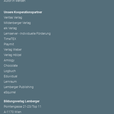
Autor:in werden
Unsere Kooperationspartner
Veritas Verlag
Mildenberger Verlag
elk Verlag
Lernserver - Individuelle Förderung
TimeTEX
Playmit
Verlag Weber
Verlag Hölzel
Amlogy
Chocolate
Logbuch
Eduvidual
Lernraum
Lemberger Publishing
eSquirrel
Bildungsverlag Lemberger
Pointengasse 21-23/Top 11
A-1170 Wien