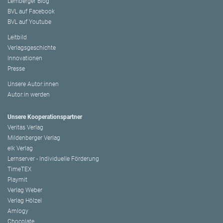
Lemberger Blog
BVL auf Facebook
BVL auf Youtube
Leitbild
Verlagsgeschichte
Innovationen
Presse
Unsere Autor:innen
Autor:in werden
Unsere Kooperationspartner
Veritas Verlag
Mildenberger Verlag
elk Verlag
Lernserver - Individuelle Förderung
TimeTEX
Playmit
Verlag Weber
Verlag Hölzel
Amlogy
Chocolate