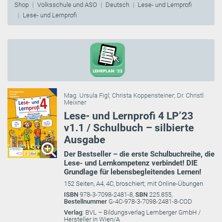
Shop
Volksschule und ASO
Deutsch
Lese- und Lernprofi
Lese- und Lernprofi
Mag. Ursula Figl
;
Christa Koppensteiner
;
Dr. Christl
Meixner
Lese- und Lernprofi 4 LP’23
v1.1 / Schulbuch – silbierte
Ausgabe
Der Bestseller – die erste Schulbuchreihe, die
Lese- und Lernkompetenz verbindet! DIE
Grundlage für lebensbegleitendes Lernen!
152 Seiten, A4, 4C, broschiert; mit Online-Übungen
ISBN
978-3-7098-2481-8,
SBN
225.855,
Bestellnummer
G-4C-978-3-7098-2481-8-COD
Verlag
: BVL – Bildungsverlag Lemberger GmbH /
Hersteller in Wien/A