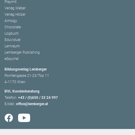
Playmit
Verlag Weber
Verlag Hölzel
Amlogy
Chocolate
Logbuch
Eduvidual
Lernraum
Lemberger Publishing
eSquirrel
Bildungsverlag Lemberger
Pointengasse 21-23/Top 11
A-1170 Wien
BVL Kundenberatung
Telefon:
+43 / (0)650 / 33 24 997
E-Mail:
office@lemberger.at