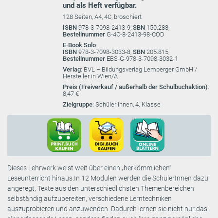
und als Heft verfügbar.
128 Seiten, A4, 4C, broschiert
ISBN
978-3-7098-2413-9,
SBN
150.288,
Bestellnummer
G-4C-8-2413-98-COD
E-Book Solo
ISBN
978-3-7098-3033-8,
SBN
205.815,
Bestellnummer
EBS-G-978-3-7098-3032-1
Verlag
: BVL – Bildungsverlag Lemberger GmbH /
Hersteller in Wien/A
Preis (Freiverkauf / außerhalb der Schulbuchaktion)
:
8,47 €
Zielgruppe
: Schüler:innen, 4. Klasse
Dieses Lehrwerk weist weit über einen „herkömmlichen“
Leseunterricht hinaus.In 12 Modulen werden die SchülerInnen dazu
angeregt, Texte aus den unterschiedlichsten Themenbereichen
selbständig aufzubereiten, verschiedene Lerntechniken
auszuprobieren und anzuwenden. Dadurch lernen sie nicht nur das