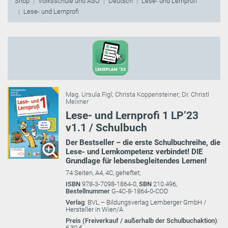
Shop
Volksschule und ASO
Deutsch
Lese- und Lernprofi
Lese- und Lernprofi
Mag. Ursula Figl
;
Christa Koppensteiner
;
Dr. Christl
Meixner
Lese- und Lernprofi 1 LP’23
v1.1 / Schulbuch
Der Bestseller – die erste Schulbuchreihe, die
Lese- und Lernkompetenz verbindet! DIE
Grundlage für lebensbegleitendes Lernen!
74 Seiten, A4, 4C, geheftet;
ISBN
978-3-7098-1864-0,
SBN
210.496,
Bestellnummer
G-4C-8-1864-0-COD
Verlag
: BVL – Bildungsverlag Lemberger GmbH /
Hersteller in Wien/A
Preis (Freiverkauf / außerhalb der Schulbuchaktion)
:
6,30 €