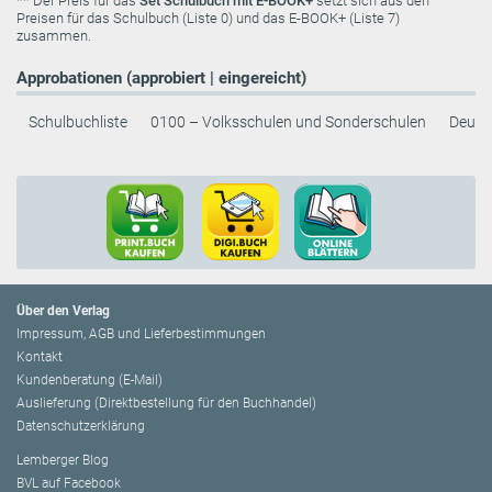
** Der Preis für das
Set Schulbuch mit E-BOOK+
setzt sich aus den
Preisen für das Schulbuch (Liste 0) und das E-BOOK+ (Liste 7)
zusammen.
Approbationen (approbiert | eingereicht)
Schulbuchliste
0100 – Volksschulen und Sonderschulen
Deuts
Über den Verlag
Impressum, AGB und Lieferbestimmungen
Kontakt
Kundenberatung (E-Mail)
Auslieferung (Direktbestellung für den Buchhandel)
Datenschutzerklärung
Lemberger Blog
BVL auf Facebook