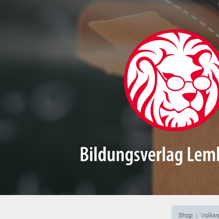
Shop
Volks