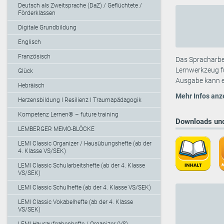
Deutsch als Zweitsprache (DaZ) / Geflüchtete /
Förderklassen
Digitale Grundbildung
Englisch
Französisch
Das Spracharbeit
Lernwerkzeug fü
Glück
Ausgabe kann e
Hebräisch
Mehr Infos anz
Herzensbildung I Resilienz I Traumapädagogik
Kompetenz Lernen® – future training
Downloads und
LEMBERGER MEMO-BLÖCKE
LEMI Classic Organizer / Hausübungshefte (ab der
4. Klasse VS/SEK)
LEMI Classic Schularbeitshefte (ab der 4. Klasse
VS/SEK)
LEMI Classic Schulhefte (ab der 4. Klasse VS/SEK)
LEMI Classic Vokabelhefte (ab der 4. Klasse
VS/SEK)
LEMI Hausaufgabenhefte / Organizer (VS)