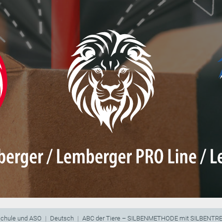
schule und ASO
Deutsch
ABC der Tiere – SILBENMETHODE mit SILBENT