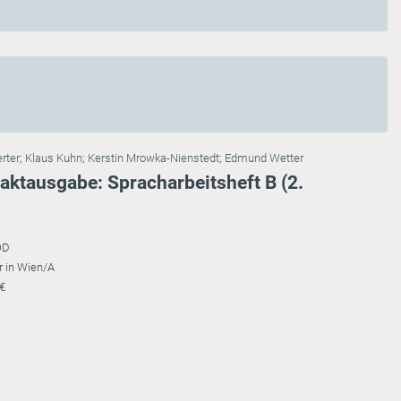
erter
;
Klaus Kuhn
;
Kerstin Mrowka-Nienstedt
;
Edmund Wetter
ktausgabe: Spracharbeitsheft B (2.
OD
r in Wien/A
 €