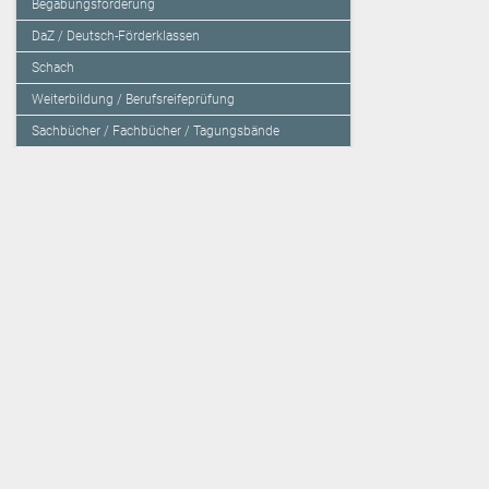
Begabungsförderung
DaZ / Deutsch-Förderklassen
Schach
Weiterbildung / Berufsreifeprüfung
Sachbücher / Fachbücher / Tagungsbände
Herzensbildung / Resilienz / Traumapädagogik
Programmieren mit Kids
Deutschland – Grundschule
Deutschland – Gymnasium
Über den Verlag
Unsere Kooperati
Impressum, AGB und Lieferbestimmungen
Veritas Verlag
Kontakt
Mildenberger Verl
Kundenberatung (E-Mail)
elk Verlag
Auslieferung (Direktbestellung für den Buchhandel)
Lernserver - Indiv
Datenschutzerklärung
TimeTEX
Playmit
Lemberger Blog