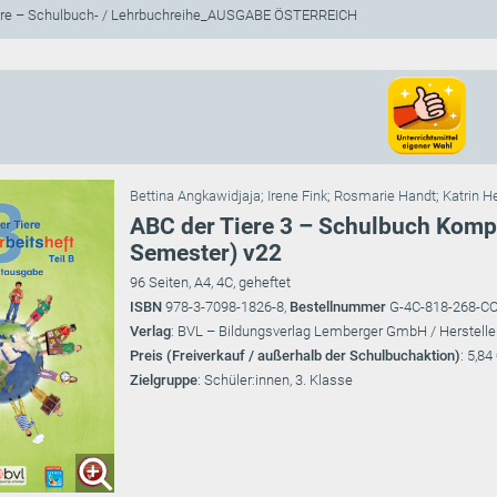
ere – Schulbuch- / Lehrbuchreihe_AUSGABE ÖSTERREICH
Bettina Angkawidjaja
;
Irene Fink
;
Rosmarie Handt
;
Katrin H
ABC der Tiere 3 – Schulbuch Kompa
Semester) v22
96 Seiten, A4, 4C, geheftet
ISBN
978-3-7098-1826-8,
Bestellnummer
G-4C-818-268-C
Verlag
: BVL – Bildungsverlag Lemberger GmbH / Herstelle
Preis (Freiverkauf / außerhalb der Schulbuchaktion)
: 5,84
Zielgruppe
: Schüler:innen, 3. Klasse