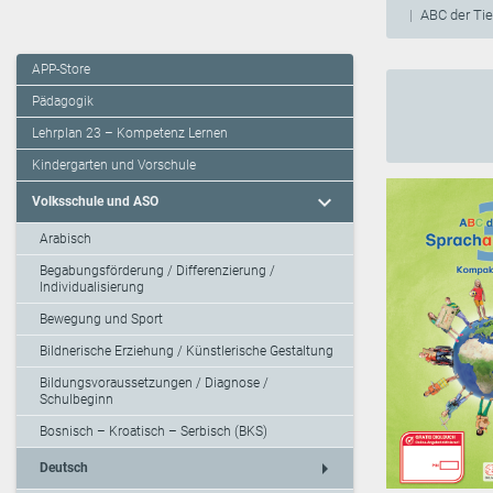
ABC der Ti
APP-Store
Pädagogik
Lehrplan 23 – Kompetenz Lernen
Kindergarten und Vorschule
expand_more
Volksschule und ASO
Arabisch
Begabungsförderung / Differenzierung /
Individualisierung
Bewegung und Sport
Bildnerische Erziehung / Künstlerische Gestaltung
Bildungsvoraussetzungen / Diagnose /
Schulbeginn
Bosnisch – Kroatisch – Serbisch (BKS)
arrow_right
Deutsch