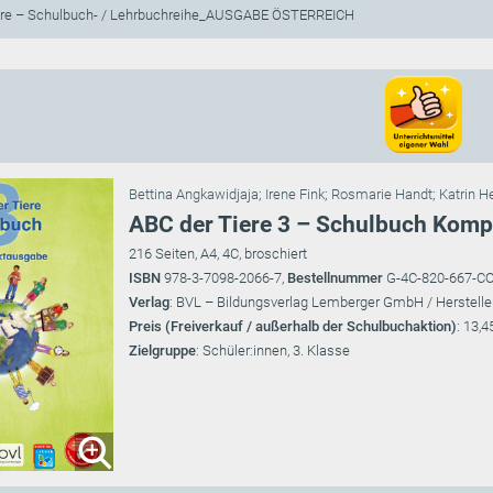
ere – Schulbuch- / Lehrbuchreihe_AUSGABE ÖSTERREICH
Bettina Angkawidjaja
;
Irene Fink
;
Rosmarie Handt
;
Katrin H
ABC der Tiere 3 – Schulbuch Kom
216 Seiten, A4, 4C, broschiert
ISBN
978-3-7098-2066-7,
Bestellnummer
G-4C-820-667-C
Verlag
: BVL – Bildungsverlag Lemberger GmbH / Herstelle
Preis (Freiverkauf / außerhalb der Schulbuchaktion)
: 13,4
Zielgruppe
: Schüler:innen, 3. Klasse