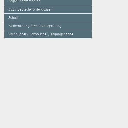
Begabungsförderung
DaZ / Deutsch-Förderklassen
Schach
Weiterbildung / Berufsreifeprüfung
Sachbücher / Fachbücher / Tagungsbände
Herzensbildung / Resilienz / Traumapädagogik
Programmieren mit Kids
Deutschland – Grundschule
Deutschland – Gymnasium
Über den Verlag
Unsere Kooperati
Impressum, AGB und Lieferbestimmungen
Veritas Verlag
Kontakt
Mildenberger Verl
Kundenberatung (E-Mail)
elk Verlag
Auslieferung (Direktbestellung für den Buchhandel)
Lernserver - Indiv
Datenschutzerklärung
TimeTEX
Playmit
Lemberger Blog