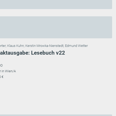
erter
;
Klaus Kuhn
;
Kerstin Mrowka-Nienstedt
;
Edmund Wetter
paktausgabe: Lesebuch v22
OD
r in Wien/A
5 €