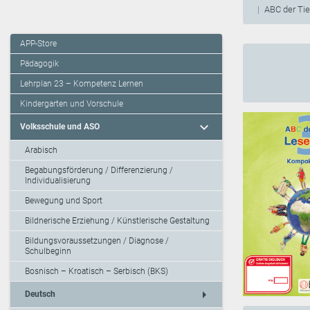
ABC der Ti
APP-Store
Pädagogik
Lehrplan 23 – Kompetenz Lernen
Kindergarten und Vorschule
expand_more
Volksschule und ASO
Arabisch
Begabungsförderung / Differenzierung /
Individualisierung
Bewegung und Sport
Bildnerische Erziehung / Künstlerische Gestaltung
Bildungsvoraussetzungen / Diagnose /
Schulbeginn
Bosnisch – Kroatisch – Serbisch (BKS)
arrow_right
Deutsch