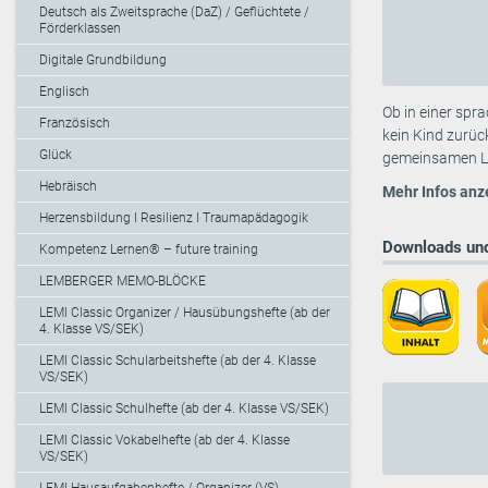
Deutsch als Zweitsprache (DaZ) / Geflüchtete /
Förderklassen
Digitale Grundbildung
Englisch
Ob in einer spr
Französisch
kein Kind zurüc
Glück
gemeinsamen Le
Hebräisch
Mehr Infos anz
Herzensbildung I Resilienz I Traumapädagogik
Downloads und
Kompetenz Lernen® – future training
LEMBERGER MEMO-BLÖCKE
LEMI Classic Organizer / Hausübungshefte (ab der
4. Klasse VS/SEK)
LEMI Classic Schularbeitshefte (ab der 4. Klasse
VS/SEK)
LEMI Classic Schulhefte (ab der 4. Klasse VS/SEK)
LEMI Classic Vokabelhefte (ab der 4. Klasse
VS/SEK)
LEMI Hausaufgabenhefte / Organizer (VS)