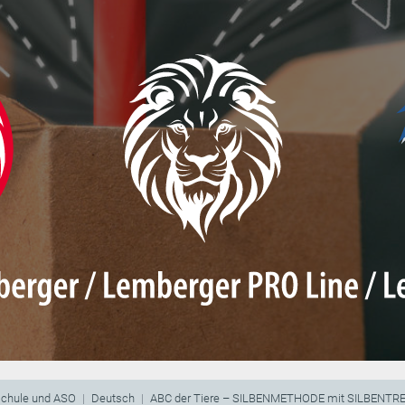
schule und ASO
Deutsch
ABC der Tiere – SILBENMETHODE mit SILBENT