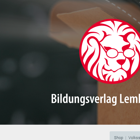
Shop
Volks