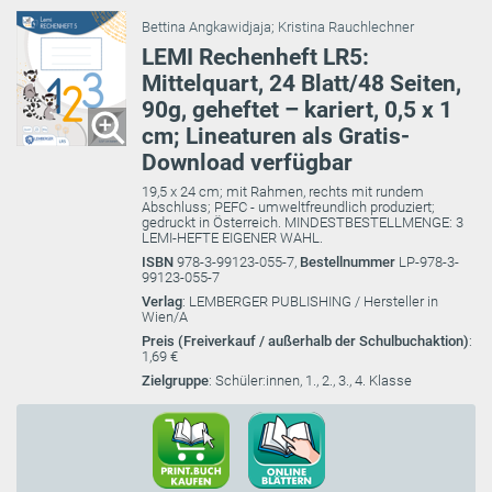
Bettina Angkawidjaja
;
Kristina Rauchlechner
LEMI Rechenheft LR5:
Mittelquart, 24 Blatt/48 Seiten,
90g, geheftet – kariert, 0,5 x 1
cm; Lineaturen als Gratis-
Download verfügbar
19,5 x 24 cm; mit Rahmen, rechts mit rundem
Abschluss; PEFC - umweltfreundlich produziert;
gedruckt in Österreich. MINDESTBESTELLMENGE: 3
LEMI-HEFTE EIGENER WAHL.
ISBN
978-3-99123-055-7,
Bestellnummer
LP-978-3-
99123-055-7
Verlag
: LEMBERGER PUBLISHING / Hersteller in
Wien/A
Preis (Freiverkauf / außerhalb der Schulbuchaktion)
:
1,69 €
Zielgruppe
: Schüler:innen, 1., 2., 3., 4. Klasse