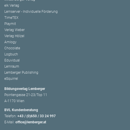
elk Verlag
Lernserver - Individuelle Förderung
TimeTEX
Playmit
Verlag Weber
Verlag Hölzel
Amlogy
Chocolate
Logbuch
Eduvidual
Lernraum
Lemberger Publishing
eSquirrel
Bildungsverlag Lemberger
Pointengasse 21-23/Top 11
A-1170 Wien
BVL Kundenberatung
Telefon:
+43 / (0)650 / 33 24 997
E-Mail:
office@lemberger.at