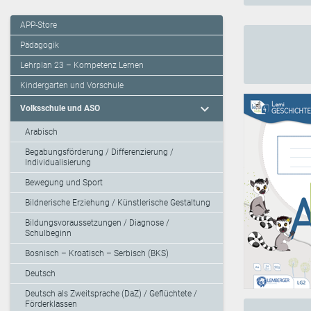
APP-Store
Pädagogik
Lehrplan 23 – Kompetenz Lernen
Kindergarten und Vorschule
expand_more
Volksschule und ASO
Arabisch
Begabungsförderung / Differenzierung /
Individualisierung
Bewegung und Sport
Bildnerische Erziehung / Künstlerische Gestaltung
Bildungsvoraussetzungen / Diagnose /
Schulbeginn
Bosnisch – Kroatisch – Serbisch (BKS)
Deutsch
Deutsch als Zweitsprache (DaZ) / Geflüchtete /
Förderklassen