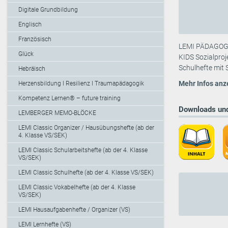
Digitale Grundbildung
Englisch
Französisch
LEMI PÄDAGOGIK
Glück
KIDS Sozialproj
Schulhefte mit 
Hebräisch
Mehr Infos anz
Herzensbildung I Resilienz I Traumapädagogik
Kompetenz Lernen® – future training
Downloads und
LEMBERGER MEMO-BLÖCKE
LEMI Classic Organizer / Hausübungshefte (ab der
4. Klasse VS/SEK)
LEMI Classic Schularbeitshefte (ab der 4. Klasse
VS/SEK)
LEMI Classic Schulhefte (ab der 4. Klasse VS/SEK)
LEMI Classic Vokabelhefte (ab der 4. Klasse
VS/SEK)
LEMI Hausaufgabenhefte / Organizer (VS)
LEMI Lernhefte (VS)