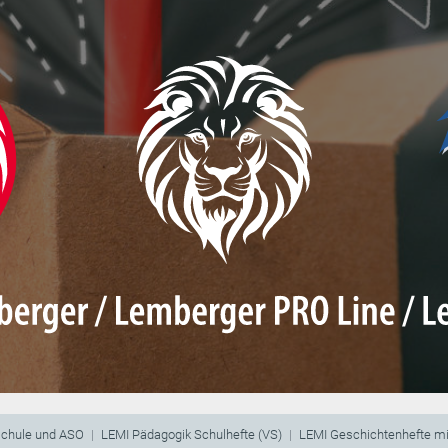
schule und ASO
LEMI Pädagogik Schulhefte (VS)
LEMI Geschichtenhefte m