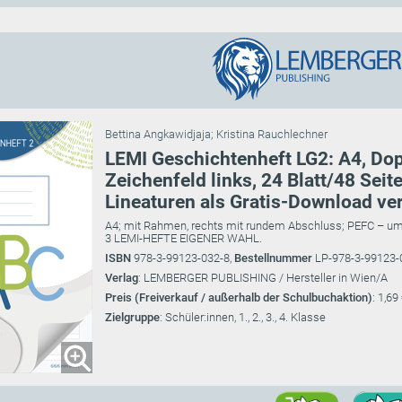
Bettina Angkawidjaja
;
Kristina Rauchlechner
LEMI Geschichtenheft LG2: A4, Do
Zeichenfeld links, 24 Blatt/48 Seit
Lineaturen als Gratis-Download ve
A4; mit Rahmen, rechts mit rundem Abschluss; PEFC – um
3 LEMI-HEFTE EIGENER WAHL.
ISBN
978-3-99123-032-8,
Bestellnummer
LP-978-3-99123-
Verlag
: LEMBERGER PUBLISHING / Hersteller in Wien/A
Preis (Freiverkauf / außerhalb der Schulbuchaktion)
: 1,69
Zielgruppe
: Schüler:innen, 1., 2., 3., 4. Klasse