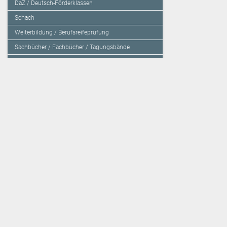
DaZ / Deutsch-Förderklassen
Schach
Weiterbildung / Berufsreifeprüfung
Sachbücher / Fachbücher / Tagungsbände
Herzensbildung / Resilienz / Traumapädagogik
Programmieren mit Kids
Deutschland – Grundschule
Deutschland – Gymnasium
Über den Verlag
Unsere Kooperati
Impressum, AGB und Lieferbestimmungen
Veritas Verlag
Kontakt
Mildenberger Verl
Kundenberatung (E-Mail)
elk Verlag
Auslieferung (Direktbestellung für den Buchhandel)
Lernserver - Indiv
Datenschutzerklärung
TimeTEX
Playmit
Lemberger Blog
Verlag Weber
BVL auf Facebook
Verlag Hölzel