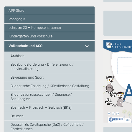
APP-Store
Pädagogik
Lehrplan 23 – Kompetenz Lernen
Kindergarten und Vorschule
expand_more
Volksschule und ASO
Arabisch
Begabungsförderung / Differenzierung /
Individualisierung
Bewegung und Sport
Bildnerische Erziehung / Künstlerische Gestaltung
Bildungsvoraussetzungen / Diagnose /
Schulbeginn
Bosnisch – Kroatisch – Serbisch (BKS)
Deutsch
Deutsch als Zweitsprache (DaZ) / Geflüchtete /
Förderklassen