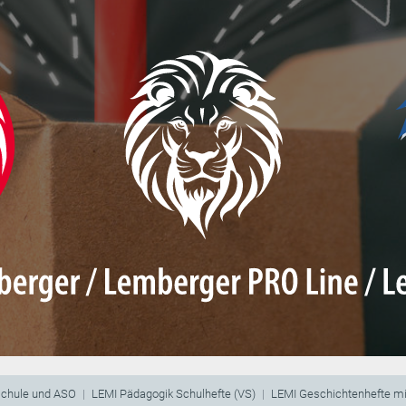
schule und ASO
LEMI Pädagogik Schulhefte (VS)
LEMI Geschichtenhefte m