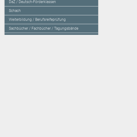
DaZ / Deutsch-Förderklassen
Schach
Weiterbildung / Berufsreifeprüfung
Sachbücher / Fachbücher / Tagungsbände
Herzensbildung / Resilienz / Traumapädagogik
Programmieren mit Kids
Deutschland – Grundschule
Deutschland – Gymnasium
Über den Verlag
Unsere Kooperati
Impressum, AGB und Lieferbestimmungen
Veritas Verlag
Kontakt
Mildenberger Verl
Kundenberatung (E-Mail)
elk Verlag
Auslieferung (Direktbestellung für den Buchhandel)
Lernserver - Indiv
Datenschutzerklärung
TimeTEX
Playmit
Lemberger Blog
Verlag Weber
BVL auf Facebook
Verlag Hölzel