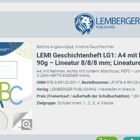
Bettina Angkawidjaja
;
Kristina Rauchlechner
LEMI Geschichtenheft LG1: A4 mit h
90g – Lineatur 8/8/8 mm; Lineatur
A4; mit Rahmen, rechts mit rundem Abschluss; PEFC – um
3 LEMI-HEFTE EIGENER WAHL.
ISBN
978-3-99123-031-1,
Bestellnummer
LP-978-3-99123-
Verlag
: LEMBERGER PUBLISHING / Hersteller in Wien/A
Preis (Freiverkauf / außerhalb der Schulbuchaktion)
: 1,69
Zielgruppe
: Schüler:innen, 1., 2., 3., 4. Klasse