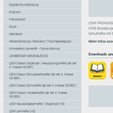
Digitale Grundbildung
Englisch
Französisch
LEMI PÄDAGOGIK
Glück
KIDS Sozialproj
Schulhefte mit 
Hebräisch
Mehr Infos anz
Herzensbildung I Resilienz I Traumapädagogik
Kompetenz Lernen® – future training
Downloads und
LEMBERGER MEMO-BLÖCKE
LEMI Classic Organizer / Hausübungshefte (ab der
4. Klasse VS/SEK)
LEMI Classic Schularbeitshefte (ab der 4. Klasse
VS/SEK)
LEMI Classic Schulhefte (ab der 4. Klasse VS/SEK)
LEMI Classic Vokabelhefte (ab der 4. Klasse
VS/SEK)
LEMI Hausaufgabenhefte / Organizer (VS)
LEMI Lernhefte (VS)